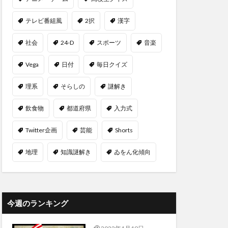
テレビ番組風
2択
漢字
社会
24-D
スポーツ
音楽
Vega
日付
毎日クイズ
理系
そらしの
謎解き
飲食物
都道府県
入力式
Twitter企画
芸能
Shorts
地理
知識謎解き
ゐをん化傾向
今週のランキング