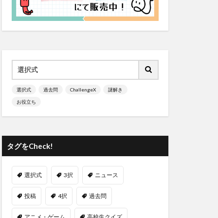
選択式
過去問
ChallengeX
謎解き
お役立ち
タグをCheck!
選択式
3択
ニュース
投稿
4択
過去問
アニメ・ゲーム
高校生クイズ