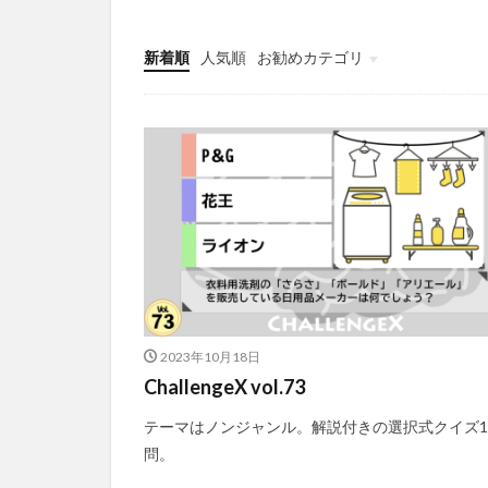
新着順
人気順
お勧めカテゴリ
コラム
問題集
検定試験
資料集
ニュース
2023年10月18日
ChallengeX vol.73
テーマはノンジャンル。解説付きの選択式クイズ1
問。