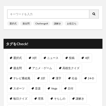
選択式
過去問
ChallengeX
謎解き
お役立ち
タグをCheck!
選択式
3択
ニュース
投稿
4択
過去問
アニメ・ゲーム
高校生クイズ
テレビ番組風
2択
漢字
社会
24-D
スポーツ
音楽
Vega
日付
毎日クイズ
理系
そらしの
謎解き