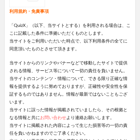
1
利用規約・免責事項
利用
規
約・
「QuizX」（以下、当サイトとする）を利用される場合は、こ
免責
こに記載した条件に準拠いただくものとします。
事項
当サイトをご利用いただいた時点で、以下利用条件の全てに
2
同意頂いたものとさせて頂きます。
プラ
イバ
シー
当サイトからのリンクやバナーなどで移動したサイトで提供
ポリ
される情報、サービス等について一切の責任を負いません。
シー
当サイトのコンテンツ・情報について、できる限り正確な情
2.1
報を提供するように努めておりますが、正確性や安全性を保
1．基
証するものではありません。情報が最新ではないこともござ
本方
針
います。
当サイトに誤った情報が掲載されていましたら、その根拠と
2.2
2．適
なる情報と共に
お問い合わせ
より連絡お願いします。
用範
当サイトに掲載された内容によって生じた損害等の一切の責
囲
任を負いかねますのでご了承ください。
2.3