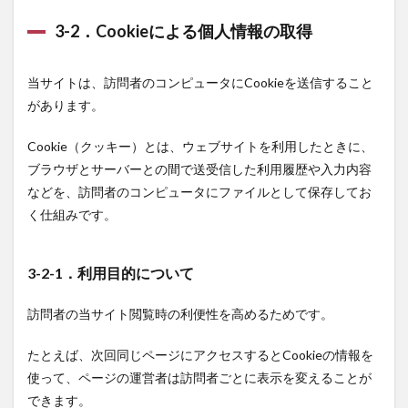
合わ
せ先
3-2．Cookieによる個人情報の取得
2.8
8．ア
当サイトは、訪問者のコンピュータにCookieを送信すること
クセ
ス解
があります。
析ツ
ール
Cookie（クッキー）とは、ウェブサイトを利用したときに、
につ
いて
ブラウザとサーバーとの間で送受信した利用履歴や入力内容
などを、訪問者のコンピュータにファイルとして保存してお
2.9
く仕組みです。
9．第
三者
配信
の広
3-2-1．利用目的について
告サ
ービ
スに
訪問者の当サイト閲覧時の利便性を高めるためです。
つい
て
たとえば、次回同じページにアクセスするとCookieの情報を
2.10
使って、ページの運営者は訪問者ごとに表示を変えることが
10．
できます。