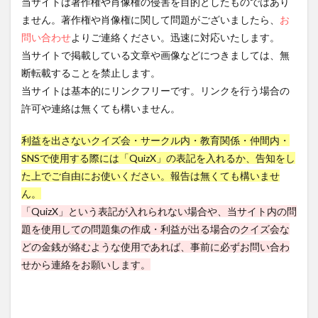
当サイトは著作権や肖像権の侵害を目的としたものではあり
3．個
ません。著作権や肖像権に関して問題がございましたら、
お
人情
報の
問い合わせ
よりご連絡ください。迅速に対応いたします。
取得
当サイトで掲載している文章や画像などにつきましては、無
と利
用目
断転載することを禁止します。
的
当サイトは基本的にリンクフリーです。リンクを行う場合の
2.3.1
許可や連絡は無くても構いません。
3-1．お
問い合
利益を出さないクイズ会・サークル内・教育関係・仲間内・
わせさ
SNSで使用する際には「QuizX」の表記を入れるか、告知をし
れた個
人情報
た上でご自由にお使いください。報告は無くても構いませ
を取得
ん。
します
「QuizX」という表記が入れられない場合や、当サイト内の問
2.3.1.1
題を使用しての問題集の作成・利益が出る場合のクイズ会な
3-1-1．利
どの金銭が絡むような使用であれば、事前に必ずお問い合わ
用目的に
ついて
せから連絡をお願いします。
2.3.1.2
3-1-2．保
存期間に