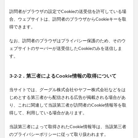
Amazon
の広告
訪問者がブラウザの設定でCookieの送受信を許可している場
配信に
ついて
合、ウェブサイトは、訪問者のブラウザからCookieキーを取
得できます。
2.11
11．プ
ライバ
なお、訪問者のブラウザはプライバシー保護のため、そのウ
シーポ
ェブサイトのサーバーが送受信したCookieのみを送信しま
リシー
の変更
す。
につい
て
3-2-2．第三者によるCookie情報の取得について
当サイトでは、グーグル株式会社やヤフー株式会社などをは
じめとする第三者から配信される広告が掲載される場合があ
り、これに関連して当該第三者が訪問者のCookie情報等を取
得して、利用している場合があります。
当該第三者によって取得されたCookie情報等は、当該第三者
のプライバシーポリシーに従って取り扱われます。