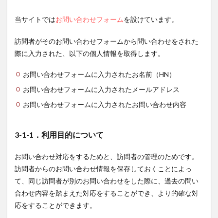
2.4.1
当サイトでは
お問い合わせフォーム
を設けています。
4-1. 情
報の正
訪問者がそのお問い合わせフォームから問い合わせをされた
確性の
確保
際に入力された、以下の個人情報を取得します。
2.4.2
お問い合わせフォームに入力されたお名前（HN）
4-2. 安
全管理
お問い合わせフォームに入力されたメールアドレス
措置
お問い合わせフォームに入力されたお問い合わせ内容
2.4.3
4-3. 個
人情報
3-1-1．利用目的について
の廃棄
2.4.4
お問い合わせ対応をするためと、訪問者の管理のためです。
4-4. 個
訪問者からのお問い合わせ情報を保存しておくことによっ
人情報
の開
て、同じ訪問者が別のお問い合わせをした際に、過去の問い
示、訂
合わせ内容を踏まえた対応をすることができ、より的確な対
正、追
応をすることができます。
加、削
除、利