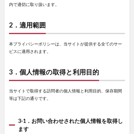
情報の取
内で適切に取り扱います。
得につい
て
2.3.2.3
2．適用範囲
3-2-3．第
三者への
Cookie情
報等の広
本プライバシーポリシーは、当サイトが提供する全てのサー
告配信の
ビスに適用されます。
利用停止
について
2.3.2.4
3．個人情報の取得と利用目的
3-2-4．
Cookie情
報の送受
当サイトで取得する訪問者の個人情報と利用目的、保存期間
信の許
可・拒否
等は下記の通りです。
について
2.4
4．個
3-1．お問い合わせされた個人情報を取得し
人情
報の
ます
管理