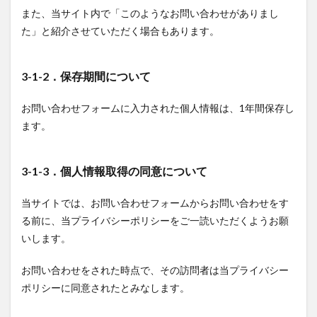
用停止
また、当サイト内で「このようなお問い合わせがありまし
2.5
た」と紹介させていただく場合もあります。
5．個
人情
報の
3-1-2．保存期間について
第三
者へ
の提
お問い合わせフォームに入力された個人情報は、1年間保存し
供に
ます。
つい
て
2.6
3-1-3．個人情報取得の同意について
6．未
成年
当サイトでは、お問い合わせフォームからお問い合わせをす
の個
る前に、当プライバシーポリシーをご一読いただくようお願
人情
報に
いします。
つい
て
お問い合わせをされた時点で、その訪問者は当プライバシー
2.7
ポリシーに同意されたとみなします。
7．お
問い