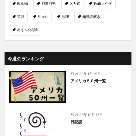
飲食物
都道府県
入力式
Twitter企画
芸能
Shorts
地理
知識謎解き
ゐをん化傾向
今週のランキング
2022年1月19日
アメリカ５０州一覧
2025年10月17日
日記謎