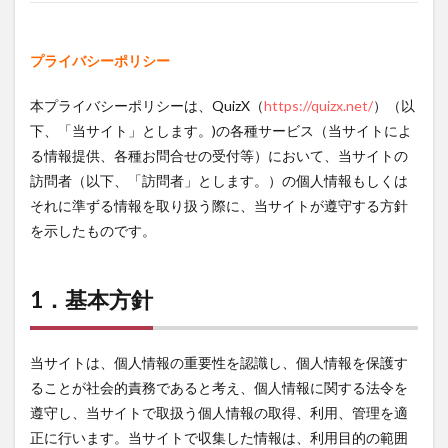
ついて
2.3.1.3
3-1-3．個
プライバシーポリシー
人情報取
得の同意
本プライバシーポリシーは、QuizX（
https://quizx.net/
）（以
について
下、「当サイト」とします。)の各種サービス（当サイトによ
2.3.2
る情報提供、各種お問合せの受付等）において、当サイトの
3-2．
訪問者（以下、「訪問者」とします。）の個人情報もしくは
Cookie
による
それに準ずる情報を取り扱う際に、当サイトが遵守する方針
個人情
を示したものです。
報の取
得
2.3.2.1
1．基本方針
3-2-1．利
用目的に
ついて
当サイトは、個人情報の重要性を認識し、個人情報を保護す
2.3.2.2
ることが社会的責務であると考え、個人情報に関する法令を
3-2-2．第
遵守し、当サイトで取扱う個人情報の取得、利用、管理を適
三者によ
るCookie
正に行います。当サイトで収集した情報は、利用目的の範囲