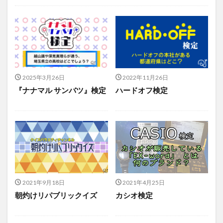
コラム
問題集
検定試験
資料集
ニュース
2025年3月26日
2022年11月26日
『ナナマル サンバツ』検定
ハードオフ検定
2021年9月18日
2021年4月25日
朝灼けリパブリックイズ
カシオ検定