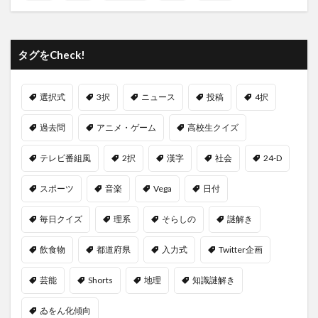
タグをCheck!
選択式
3択
ニュース
投稿
4択
過去問
アニメ・ゲーム
高校生クイズ
テレビ番組風
2択
漢字
社会
24-D
スポーツ
音楽
Vega
日付
毎日クイズ
理系
そらしの
謎解き
飲食物
都道府県
入力式
Twitter企画
芸能
Shorts
地理
知識謎解き
ゐをん化傾向