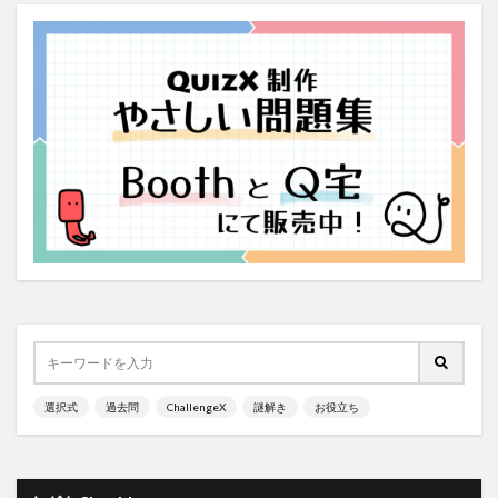
選択式
過去問
ChallengeX
謎解き
お役立ち