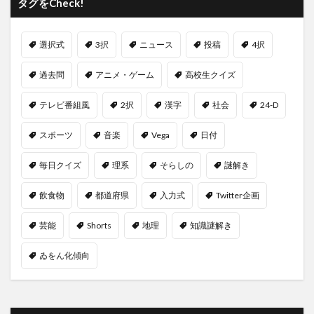
タグをCheck!
選択式
3択
ニュース
投稿
4択
過去問
アニメ・ゲーム
高校生クイズ
テレビ番組風
2択
漢字
社会
24-D
スポーツ
音楽
Vega
日付
毎日クイズ
理系
そらしの
謎解き
飲食物
都道府県
入力式
Twitter企画
芸能
Shorts
地理
知識謎解き
ゐをん化傾向