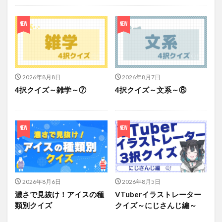
コラム
問題集
検定試験
資料集
ニュース
2026年8月8日
2026年8月7日
4択クイズ～雑学～⑦
4択クイズ～文系～⑧
2026年8月6日
2026年8月5日
濃さで見抜け！アイスの種
VTuberイラストレーター
類別クイズ
クイズ～にじさんじ編～