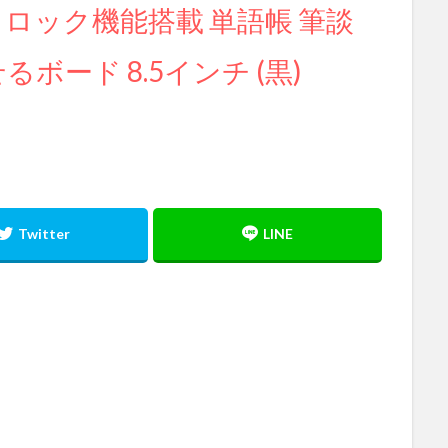
】ロック機能搭載 単語帳 筆談
ボード 8.5インチ (黒)