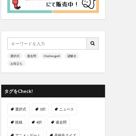
選択式
過去問
ChallengeX
謎解き
お役立ち
タグをCheck!
選択式
3択
ニュース
投稿
4択
過去問
アニメ・ゲーム
高校生クイズ