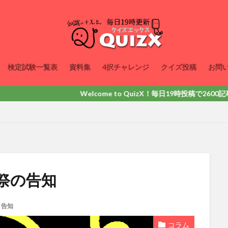
検定試験一覧表
資料集
4択チャレンジ
クイズ投稿
お問
Welcome to QuizX！毎日19時投稿で2600記事以上
祭の告知
告知
コラム