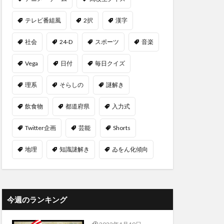
テレビ番組風
2択
漢字
社会
24-D
スポーツ
音楽
Vega
日付
毎日クイズ
理系
そらしの
謎解き
飲食物
都道府県
入力式
Twitter企画
芸能
Shorts
地理
知識謎解き
ゐをん化傾向
今週のランキング