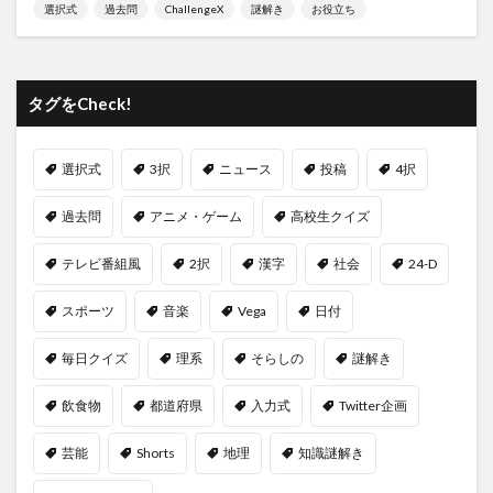
選択式
過去問
ChallengeX
謎解き
お役立ち
タグをCheck!
選択式
3択
ニュース
投稿
4択
過去問
アニメ・ゲーム
高校生クイズ
テレビ番組風
2択
漢字
社会
24-D
スポーツ
音楽
Vega
日付
毎日クイズ
理系
そらしの
謎解き
飲食物
都道府県
入力式
Twitter企画
芸能
Shorts
地理
知識謎解き