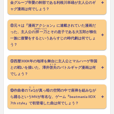
金グループ
帝愛
の幹部である利根川
幸雄
が主人公のギ
ャグ漫画は何でしょう？
⑧元々は『漫画アクション』に連載されていた漫画だ
おがみ
いっとう
った、主人公の
拝
一刀
とその息子である大五郎が柳生
一族に復讐をするというあらすじの時代劇は何でしょ
う？
⑨西暦300X年の地球を舞台に主人公とマルハーゲ帝国
よしお
との戦いを描いた、澤井
啓夫
のバトルギャグ漫画は何
でしょう？
たく
⑩作曲者の
TaQ
が真っ暗の空間の中で座禅を組みなが
ら踊るというMVが有名な、ゲーム『beatmania IIDX
7th style』で初登場した曲は何でしょう？