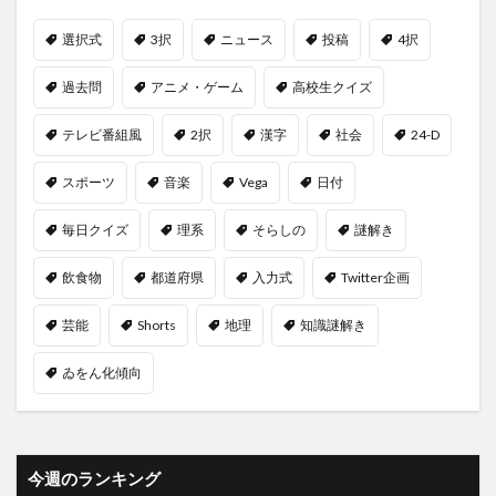
選択式
3択
ニュース
投稿
4択
過去問
アニメ・ゲーム
高校生クイズ
テレビ番組風
2択
漢字
社会
24-D
スポーツ
音楽
Vega
日付
毎日クイズ
理系
そらしの
謎解き
飲食物
都道府県
入力式
Twitter企画
芸能
Shorts
地理
知識謎解き
ゐをん化傾向
今週のランキング