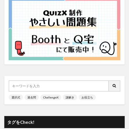
選択式
過去問
ChallengeX
謎解き
お役立ち
タグをCheck!