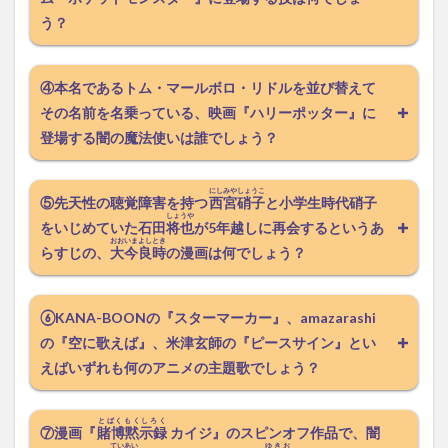
う？
④本名であるトム・マールボロ・リドルを並び替えて
その名前を名乗っている、映画『ハリーポッター』に
登場する闇の魔法使いは誰でしょう？
にしみや
しょうこ
⑤先天性の聴覚障害を持つ
西宮
硝子
と小学生時代硝子
しょうや
をいじめていた石田
将也
が5年越しに再会するというあ
おおいま
よしとき
らすじの、
大今
良時
の漫画は何でしょう？
⑥KANA-BOONの『スターマーカー』、amazarashi
の『空に歌えば』、米津玄師の『ピースサイン』とい
えばいずれも何のアニメの主題歌でしょう？
とばくもくしろく
⑦漫画『
賭博黙示録
カイジ』のスピンオフ作品で、闇
ていあい
ゆきお