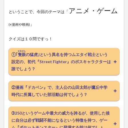
アニメ・ゲーム
ということで、今回のテーマは「
」
(+漫画や映画)
クイズは１０問ですっ！
せきがん
①｢
隻眼
の猛虎｣という異名を持つムエタイ戦士という
設定の、初代『Street Fighter』のボスキャラクターは
誰でしょう？
②漫画『ドカベン』で、主人公の山田太郎が鷹丘中学
時代に所属していた部活動は何でしょう？
➂250というゲーム中最大の威力を誇るが、使用した後
に自分は必ず戦闘不能になるという特徴を持つ、ゲー
ム『ポケットモンスター』に登場する技は何でしょ