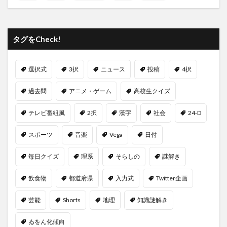
タグをCheck!
選択式
3択
ニュース
投稿
4択
過去問
アニメ・ゲーム
高校生クイズ
テレビ番組風
2択
漢字
社会
24-D
スポーツ
音楽
Vega
日付
毎日クイズ
理系
そらしの
謎解き
飲食物
都道府県
入力式
Twitter企画
芸能
Shorts
地理
知識謎解き
ゐをん化傾向