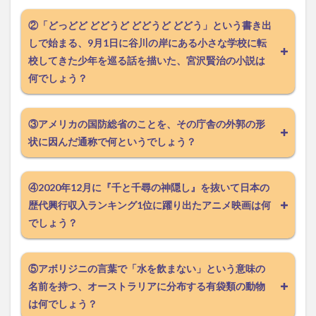
②「どっどど どどうど どどうど どどう」という書き出
しで始まる、9月1日に谷川の岸にある小さな学校に転
校してきた少年を巡る話を描いた、宮沢賢治の小説は
何でしょう？
③アメリカの国防総省のことを、その庁舎の外郭の形
状に因んだ通称で何というでしょう？
④2020年12月に『千と千尋の神隠し』を抜いて日本の
歴代興行収入ランキング1位に躍り出たアニメ映画は何
でしょう？
⑤アボリジニの言葉で「水を飲まない」という意味の
名前を持つ、オーストラリアに分布する有袋類の動物
は何でしょう？