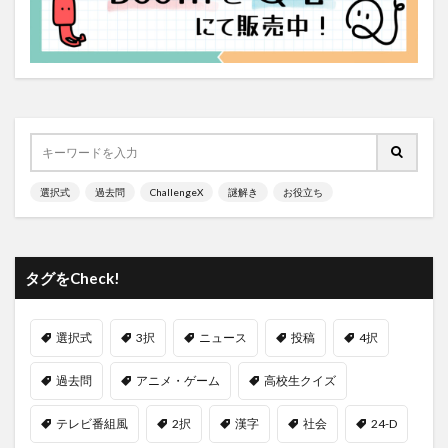
選択式
過去問
ChallengeX
謎解き
お役立ち
タグをCheck!
選択式
3択
ニュース
投稿
4択
過去問
アニメ・ゲーム
高校生クイズ
テレビ番組風
2択
漢字
社会
24-D