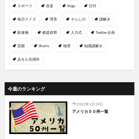
スポーツ
音楽
Vega
日付
毎日クイズ
理系
そらしの
謎解き
飲食物
都道府県
入力式
Twitter企画
芸能
Shorts
地理
知識謎解き
ゐをん化傾向
今週のランキング
2022年1月19日
アメリカ５０州一覧