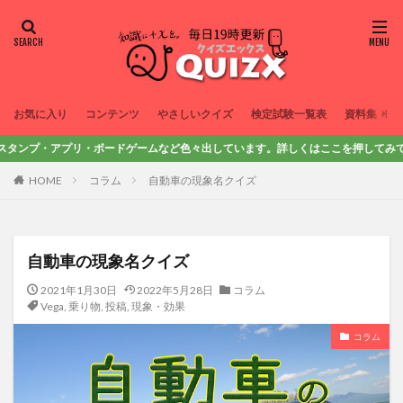
お気に入り
コンテンツ
やさしいクイズ
検定試験一覧表
資料集
・アプリ・ボードゲームなど色々出しています。詳しくはここを押してみてね！
HOME
コラム
自動車の現象名クイズ
自動車の現象名クイズ
2021年1月30日
2022年5月28日
コラム
Vega
,
乗り物
,
投稿
,
現象・効果
コラム