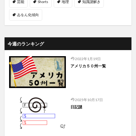
芸能
Shorts
地理
知識謎解き
ゐをん化傾向
今週のランキング
2022年1月19日
アメリカ５０州一覧
2025年10月17日
日記謎