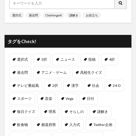
選択式
過去問
ChallengeX
謎解き
お役立ち
タグをCheck!
選択式
3択
ニュース
投稿
4択
過去問
アニメ・ゲーム
高校生クイズ
テレビ番組風
2択
漢字
社会
24-D
スポーツ
音楽
Vega
日付
毎日クイズ
理系
そらしの
謎解き
飲食物
都道府県
入力式
Twitter企画