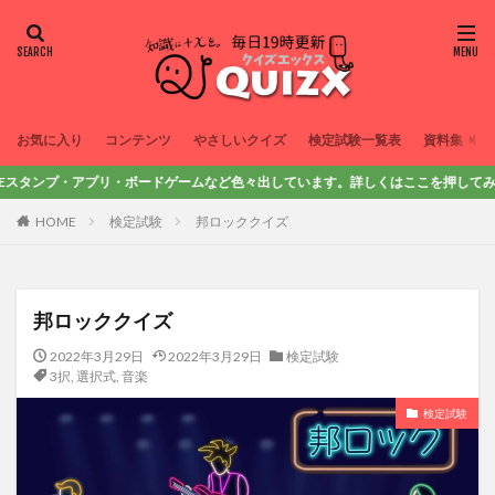
お気に入り
コンテンツ
やさしいクイズ
検定試験一覧表
資料集
ンプ・アプリ・ボードゲームなど色々出しています。詳しくはここを押してみてね！
HOME
検定試験
邦ロッククイズ
邦ロッククイズ
2022年3月29日
2022年3月29日
検定試験
3択
,
選択式
,
音楽
検定試験