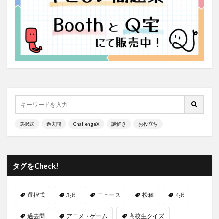
選択式
過去問
ChallengeX
謎解き
お役立ち
タグをCheck!
選択式
3択
ニュース
投稿
4択
過去問
アニメ・ゲーム
高校生クイズ