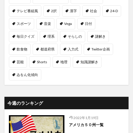
テレビ番組風
2択
漢字
社会
24-D
スポーツ
音楽
Vega
日付
毎日クイズ
理系
そらしの
謎解き
飲食物
都道府県
入力式
Twitter企画
芸能
Shorts
地理
知識謎解き
ゐをん化傾向
今週のランキング
2022年1月19日
アメリカ５０州一覧