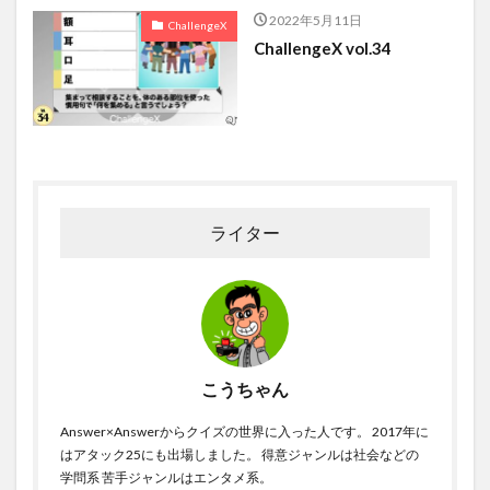
2022年5月11日
ChallengeX
ChallengeX vol.34
ライター
こうちゃん
Answer×Answerからクイズの世界に入った人です。 2017年に
はアタック25にも出場しました。 得意ジャンルは社会などの
学問系 苦手ジャンルはエンタメ系。