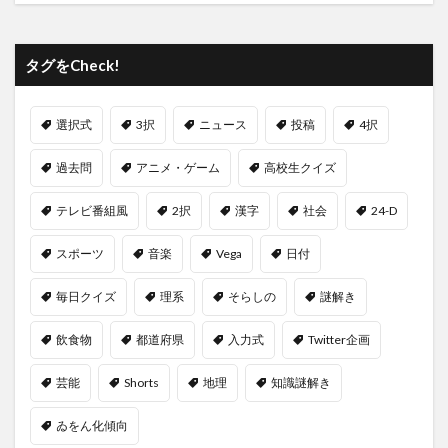
タグをCheck!
選択式
3択
ニュース
投稿
4択
過去問
アニメ・ゲーム
高校生クイズ
テレビ番組風
2択
漢字
社会
24-D
スポーツ
音楽
Vega
日付
毎日クイズ
理系
そらしの
謎解き
飲食物
都道府県
入力式
Twitter企画
芸能
Shorts
地理
知識謎解き
ゐをん化傾向