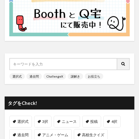
選択式
過去問
ChallengeX
謎解き
お役立ち
タグをCheck!
選択式
3択
ニュース
投稿
4択
過去問
アニメ・ゲーム
高校生クイズ