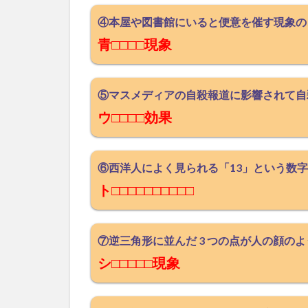
④本屋や図書館にいると便意を催す現象の
青□□□□現象
⑤マスメディアの自殺報道に影響されて自
ウ□□□□効果
⑥西洋人によく見られる「13」という数
ト□□□□□□□□□□
⑦逆三角形に並んだ 3 つの点が人の顔の
シ□□□□□現象