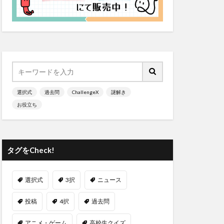
選択式
過去問
ChallengeX
謎解き
お役立ち
タグをCheck!
選択式
3択
ニュース
投稿
4択
過去問
アニメ・ゲーム
高校生クイズ