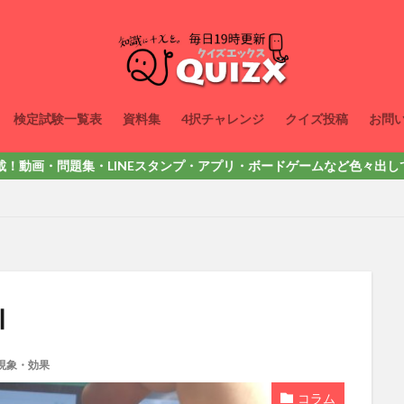
検定試験一覧表
資料集
4択チャレンジ
クイズ投稿
お問
題集・LINEスタンプ・アプリ・ボードゲームなど色々出しています。詳しくは
Ⅰ
現象・効果
コラム