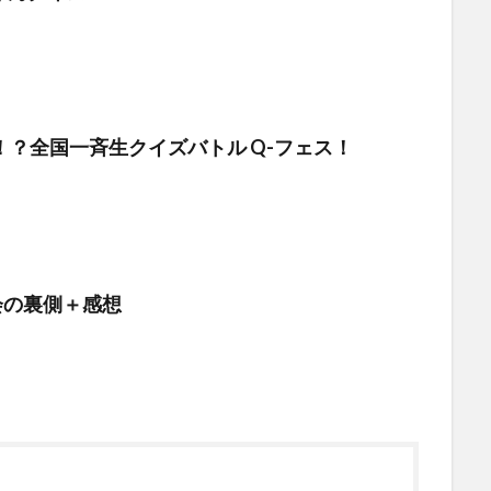
！？全国一斉生クイズバトル Q-フェス！
フ会の裏側＋感想