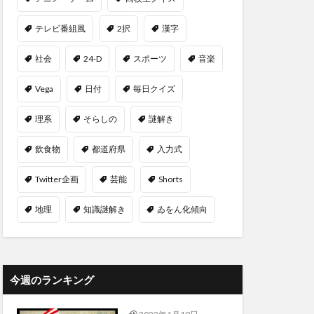
テレビ番組風
2択
漢字
社会
24-D
スポーツ
音楽
Vega
日付
毎日クイズ
理系
そらしの
謎解き
飲食物
都道府県
入力式
Twitter企画
芸能
Shorts
地理
知識謎解き
ゐをん化傾向
今週のランキング