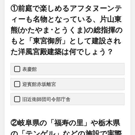
①前庭で楽しめるアフタヌーンテ
ィーも名物となっている、片山東
熊(かたやま･とうくま)の総指揮の
もと「東宮御所」として建設され
た洋風宮殿建築は何でしょう？
表慶館
迎賓館赤坂離宮
旧近衛師団司令部庁舎
②岐阜県の「福寿の里」や栃木県
の「テンゲル」などの施設で実際