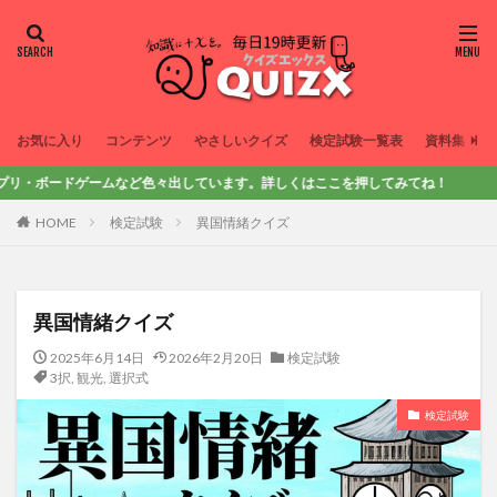
お気に入り
コンテンツ
やさしいクイズ
検定試験一覧表
資料集
ームなど色々出しています。詳しくはここを押してみてね！
HOME
検定試験
異国情緒クイズ
異国情緒クイズ
2025年6月14日
2026年2月20日
検定試験
3択
,
観光
,
選択式
検定試験