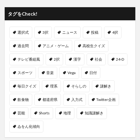
タグをCheck!
選択式
3択
ニュース
投稿
4択
過去問
アニメ・ゲーム
高校生クイズ
テレビ番組風
2択
漢字
社会
24-D
スポーツ
音楽
Vega
日付
毎日クイズ
理系
そらしの
謎解き
飲食物
都道府県
入力式
Twitter企画
芸能
Shorts
地理
知識謎解き
ゐをん化傾向