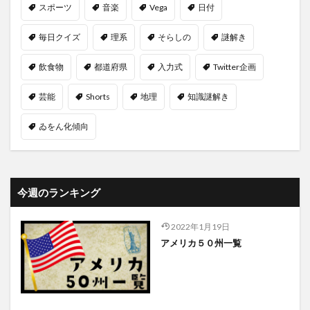
スポーツ
音楽
Vega
日付
毎日クイズ
理系
そらしの
謎解き
飲食物
都道府県
入力式
Twitter企画
芸能
Shorts
地理
知識謎解き
ゐをん化傾向
今週のランキング
2022年1月19日
アメリカ５０州一覧