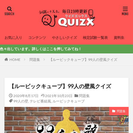
お気に入り
コンテンツ
やさしいクイズ
検定試験一覧表
資料集
詳しくはここを押してみてね！
HOME
問題集
【ルービックキューブ】99人の壁風クイズ
【ルービックキューブ】99人の壁風クイズ
2020年8月17日
2021年10月23日
問題集
99人の壁
,
テレビ番組風
,
ルービックキューブ
問題集