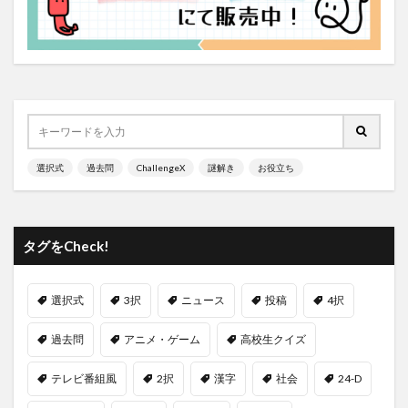
選択式
過去問
ChallengeX
謎解き
お役立ち
タグをCheck!
選択式
3択
ニュース
投稿
4択
過去問
アニメ・ゲーム
高校生クイズ
テレビ番組風
2択
漢字
社会
24-D