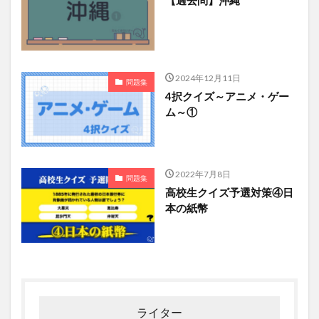
【過去問】沖縄
2024年12月11日
問題集
4択クイズ～アニメ・ゲー
ム～①
2022年7月8日
問題集
高校生クイズ予選対策④日
本の紙幣
ライター