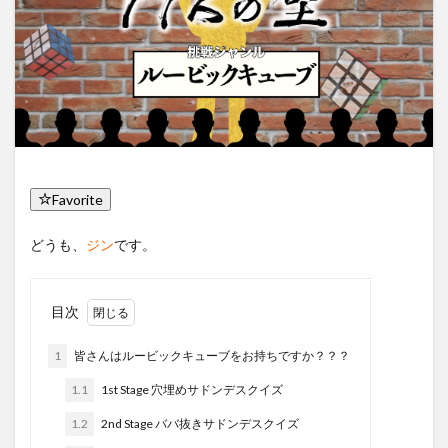
Favorite
どうも、
です。
ジン
目次
1
皆さんはルービックキューブをお持ちですか？？？
1.1
1st Stage 穴埋めサドンデスクイズ
1.2
2nd Stage ババ抜きサドンデスクイズ