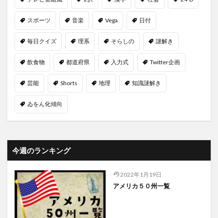
スポーツ
音楽
Vega
日付
毎日クイズ
理系
そらしの
謎解き
飲食物
都道府県
入力式
Twitter企画
芸能
Shorts
地理
知識謎解き
ゐをん化傾向
今週のランキング
2022年1月19日
アメリカ５０州一覧