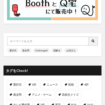
選択式
過去問
ChallengeX
謎解き
お役立ち
タグをCheck!
選択式
3択
ニュース
投稿
4択
過去問
アニメ・ゲーム
高校生クイズ
テレビ番組風
2択
漢字
社会
24-D