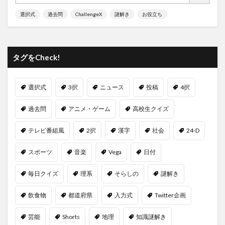
選択式
過去問
ChallengeX
謎解き
お役立ち
タグをCheck!
選択式
3択
ニュース
投稿
4択
過去問
アニメ・ゲーム
高校生クイズ
テレビ番組風
2択
漢字
社会
24-D
スポーツ
音楽
Vega
日付
毎日クイズ
理系
そらしの
謎解き
飲食物
都道府県
入力式
Twitter企画
芸能
Shorts
地理
知識謎解き