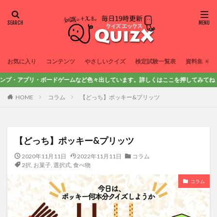
お気に入り
コンテンツ
やさしいクイズ
検定試験一覧表
資料集
リ・ボードゲームなど色々出しています。詳しくはここを押してみてね！
HOME
コラム
【どっち】ポッキー&プリッツ
【どっち】ポッキー&プリッツ
2020年11月11日
2022年11月11日
コラム
2択
,
お菓子
,
選択式
,
食べ物
コラム