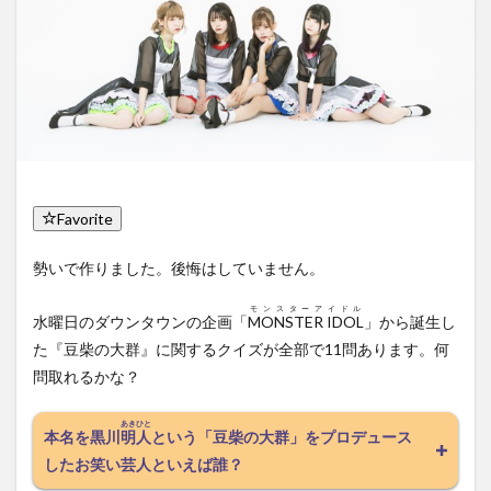
Favorite
勢いで作りました。後悔はしていません。
モンスターアイドル
水曜日のダウンタウンの企画「
MONSTER IDOL
」から誕生し
た『豆柴の大群』に関するクイズが全部で11問あります。何
問取れるかな？
あきひと
本名を黒川
明人
という「豆柴の大群」をプロデュース
したお笑い芸人といえば誰？