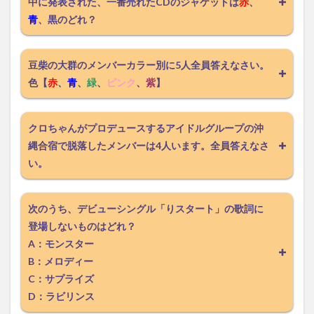
中に発表された、一番売れたCDのジャケットは
赤
、
青
、黒のどれ？
豆柴の大群のメンバーカラー別に5人全員答えなさい。
色【
赤
、
青
、
緑
、
ピンク
、
紫
】
クロちゃんがプロデュースするアイドルグループの沖
縄合宿で脱落したメンバーは4人います。全員答えなさ
い。
次のうち、デビューシングル「りスタート」の歌詞に
登場しないものはどれ？
A：モンスター
B：メロディー
C：サプライズ
D：ラビリンス