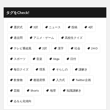
タグをCheck!
選択式
3択
ニュース
投稿
4択
過去問
アニメ・ゲーム
高校生クイズ
テレビ番組風
2択
漢字
社会
24-D
スポーツ
音楽
Vega
日付
毎日クイズ
理系
そらしの
謎解き
飲食物
都道府県
入力式
Twitter企画
芸能
Shorts
地理
知識謎解き
ゐをん化傾向