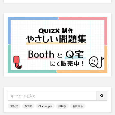
選択式
過去問
ChallengeX
謎解き
お役立ち