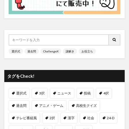
選択式
過去問
ChallengeX
謎解き
お役立ち
タグをCheck!
選択式
3択
ニュース
投稿
4択
過去問
アニメ・ゲーム
高校生クイズ
テレビ番組風
2択
漢字
社会
24-D