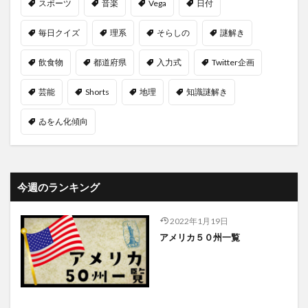
スポーツ
音楽
Vega
日付
毎日クイズ
理系
そらしの
謎解き
飲食物
都道府県
入力式
Twitter企画
芸能
Shorts
地理
知識謎解き
ゐをん化傾向
今週のランキング
2022年1月19日
アメリカ５０州一覧