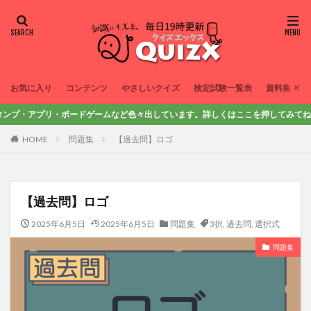
お気に入り
コンテンツ
やさしいクイズ
検定試験一覧表
資料集
アプリ・ボードゲームなど色々出しています。詳しくはここを押してみてね！
HOME
問題集
【過去問】ロゴ
【過去問】ロゴ
2025年6月5日
2025年6月5日
問題集
3択
,
過去問
,
選択式
問題集