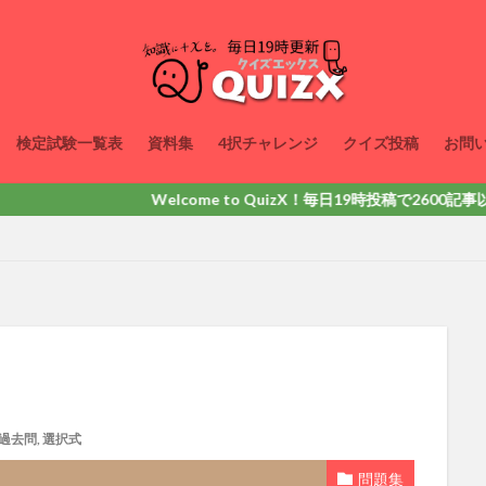
検定試験一覧表
資料集
4択チャレンジ
クイズ投稿
お問
Welcome to QuizX！毎日19時投稿で2600記事以上掲載
過去問
,
選択式
問題集