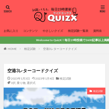
お気に入り
コンテンツ
やさしいクイズ
検定試験一覧表
資料集
Welcome to QuizX！毎日19時投稿で2600記事以上掲載！動画
HOME
検定試験
空港3レターコードクイズ
空港3レターコードクイズ
2023年1月3日
2023年1月4日
検定試験
3択
,
乗り物
,
選択式
検定試験