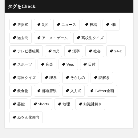
タグをCheck!
選択式
3択
ニュース
投稿
4択
過去問
アニメ・ゲーム
高校生クイズ
テレビ番組風
2択
漢字
社会
24-D
スポーツ
音楽
Vega
日付
毎日クイズ
理系
そらしの
謎解き
飲食物
都道府県
入力式
Twitter企画
芸能
Shorts
地理
知識謎解き
ゐをん化傾向