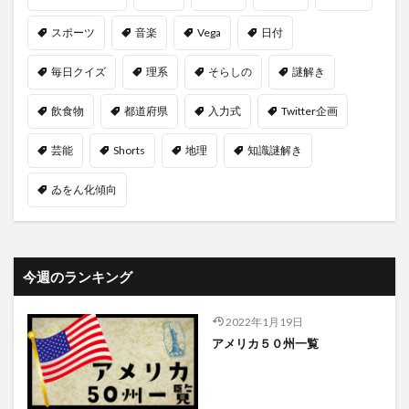
スポーツ
音楽
Vega
日付
毎日クイズ
理系
そらしの
謎解き
飲食物
都道府県
入力式
Twitter企画
芸能
Shorts
地理
知識謎解き
ゐをん化傾向
今週のランキング
2022年1月19日
アメリカ５０州一覧