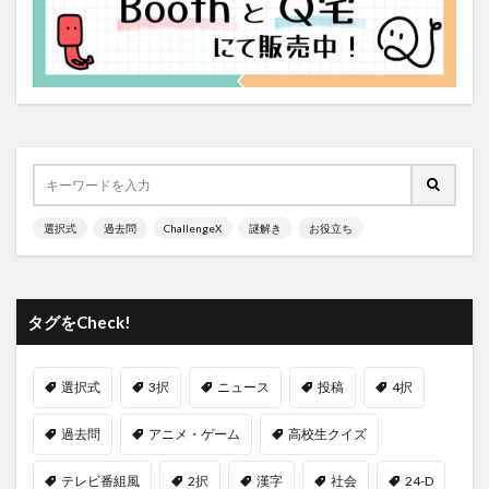
選択式
過去問
ChallengeX
謎解き
お役立ち
タグをCheck!
選択式
3択
ニュース
投稿
4択
過去問
アニメ・ゲーム
高校生クイズ
テレビ番組風
2択
漢字
社会
24-D