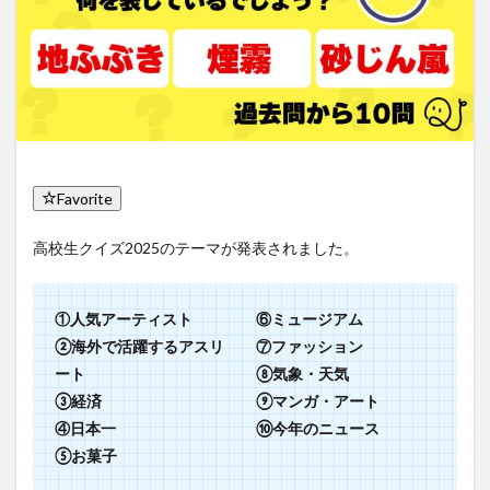
Favorite
高校生クイズ2025のテーマが発表されました。
①人気アーティスト
⑥ミュージアム
②海外で活躍するアスリ
⑦ファッション
ート
⑧気象・天気
③経済
⑨マンガ・アート
④日本一
⑩今年のニュース
⑤お菓子