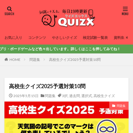
お気に入り
コンテンツ
やさしいクイズ
検定試験一覧表
資料集
ゲームなど色々出しています。詳しくはここを押してみてね！
HOME
問題集
高校生クイズ2025予選対策10問
高校生クイズ2025予選対策10問
2025年5月15日
問題集
3択
,
過去問
,
選択式
,
高校生クイズ
問題集