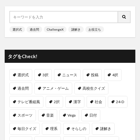
選択式
過去問
ChallengeX
謎解き
お役立ち
タグをCheck!
選択式
3択
ニュース
投稿
4択
過去問
アニメ・ゲーム
高校生クイズ
テレビ番組風
2択
漢字
社会
24-D
スポーツ
音楽
Vega
日付
毎日クイズ
理系
そらしの
謎解き