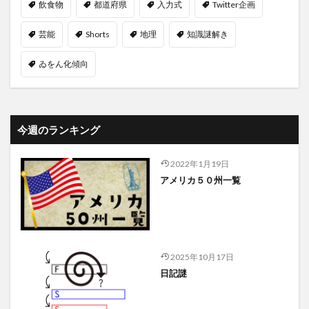
飲食物
都道府県
入力式
Twitter企画
芸能
Shorts
地理
知識謎解き
ゐをん化傾向
今週のランキング
2022年1月19日
アメリカ５０州一覧
2025年10月17日
日記謎