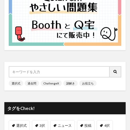
選択式
過去問
ChallengeX
謎解き
お役立ち
タグをCheck!
選択式
3択
ニュース
投稿
4択