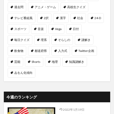
過去問
アニメ・ゲーム
高校生クイズ
テレビ番組風
2択
漢字
社会
24-D
スポーツ
音楽
Vega
日付
毎日クイズ
理系
そらしの
謎解き
飲食物
都道府県
入力式
Twitter企画
芸能
Shorts
地理
知識謎解き
ゐをん化傾向
今週のランキング
2022年1月19日