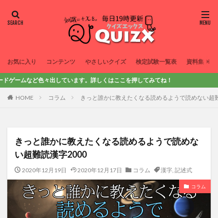
お気に入り
コンテンツ
やさしいクイズ
検定試験一覧表
資料集
色々出しています。詳しくはここを押してみてね！
HOME
コラム
きっと誰かに教えたくなる読めるようで読めない超難
きっと誰かに教えたくなる読めるようで読めな
い超難読漢字2000
2020年12月19日
2020年12月17日
コラム
漢字
,
記述式
コラム