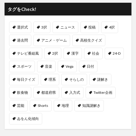
タグをCheck!
選択式
3択
ニュース
投稿
4択
過去問
アニメ・ゲーム
高校生クイズ
テレビ番組風
2択
漢字
社会
24-D
スポーツ
音楽
Vega
日付
毎日クイズ
理系
そらしの
謎解き
飲食物
都道府県
入力式
Twitter企画
芸能
Shorts
地理
知識謎解き
ゐをん化傾向