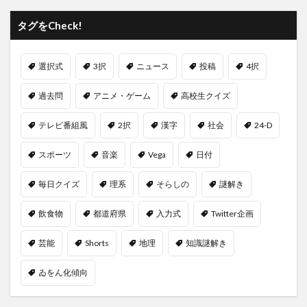
タグをCheck!
選択式
3択
ニュース
投稿
4択
過去問
アニメ・ゲーム
高校生クイズ
テレビ番組風
2択
漢字
社会
24-D
スポーツ
音楽
Vega
日付
毎日クイズ
理系
そらしの
謎解き
飲食物
都道府県
入力式
Twitter企画
芸能
Shorts
地理
知識謎解き
ゐをん化傾向