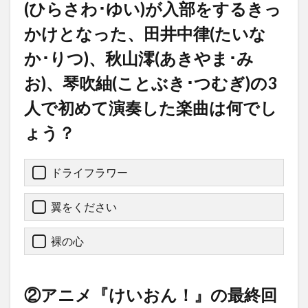
(ひらさわ･ゆい)が入部をするきっ
かけとなった、田井中律(たいな
か･りつ)、秋山澪(あきやま･み
お)、琴吹紬(ことぶき･つむぎ)の3
人で初めて演奏した楽曲は何でし
ょう？
ドライフラワー
翼をください
裸の心
②アニメ『けいおん！』の最終回