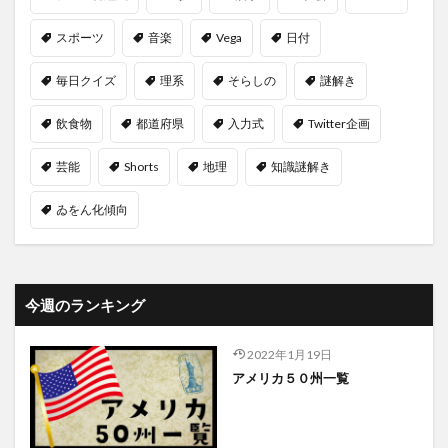
スポーツ
音楽
Vega
日付
毎日クイズ
理系
そらしの
謎解き
飲食物
都道府県
入力式
Twitter企画
芸能
Shorts
地理
知識謎解き
ゐをん化傾向
今週のランキング
2022年1月19日
アメリカ５０州一覧