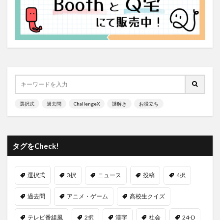
選択式
過去問
ChallengeX
謎解き
お役立ち
タグをCheck!
選択式
3択
ニュース
投稿
4択
過去問
アニメ・ゲーム
高校生クイズ
テレビ番組風
2択
漢字
社会
24-D