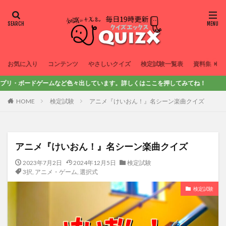
お気に入り
コンテンツ
やさしいクイズ
検定試験一覧表
資料集
ードゲームなど色々出しています。詳しくはここを押してみてね！
HOME
検定試験
アニメ『けいおん！』名シーン楽曲クイズ
アニメ『けいおん！』名シーン楽曲クイズ
2023年7月2日
2024年12月5日
検定試験
3択
,
アニメ・ゲーム
,
選択式
検定試験