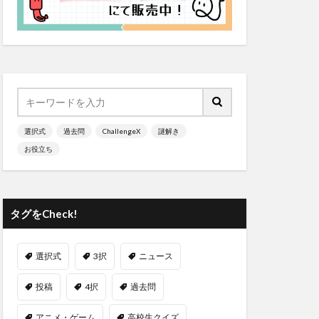
選択式
過去問
ChallengeX
謎解き
お役立ち
タグをCheck!
選択式
3択
ニュース
投稿
4択
過去問
アニメ・ゲーム
高校生クイズ