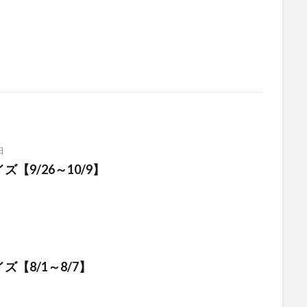
日
【9/26～10/9】
ズ【8/1～8/7】