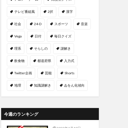
テレビ番組風
2択
漢字
社会
24-D
スポーツ
音楽
Vega
日付
毎日クイズ
理系
そらしの
謎解き
飲食物
都道府県
入力式
Twitter企画
芸能
Shorts
地理
知識謎解き
ゐをん化傾向
今週のランキング