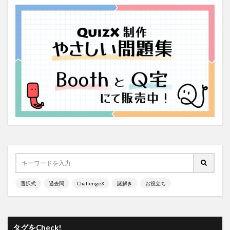
選択式
過去問
ChallengeX
謎解き
お役立ち
タグをCheck!