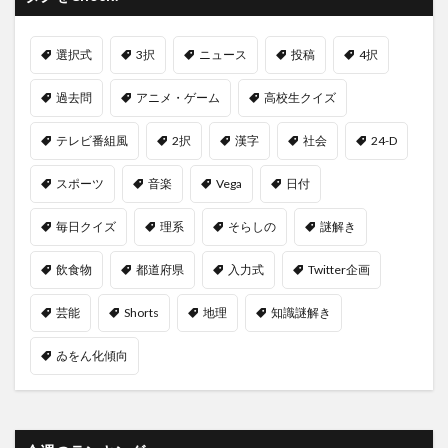
選択式
3択
ニュース
投稿
4択
過去問
アニメ・ゲーム
高校生クイズ
テレビ番組風
2択
漢字
社会
24-D
スポーツ
音楽
Vega
日付
毎日クイズ
理系
そらしの
謎解き
飲食物
都道府県
入力式
Twitter企画
芸能
Shorts
地理
知識謎解き
ゐをん化傾向