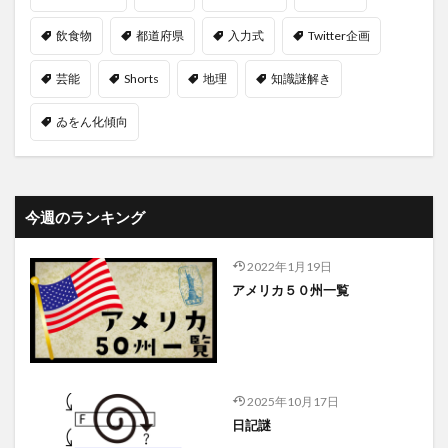
飲食物
都道府県
入力式
Twitter企画
芸能
Shorts
地理
知識謎解き
ゐをん化傾向
今週のランキング
2022年1月19日
アメリカ５０州一覧
2025年10月17日
日記謎