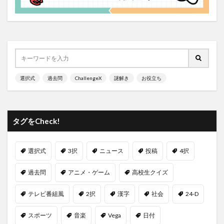
選択式
過去問
ChallengeX
謎解き
お役立ち
タグをCheck!
選択式
3択
ニュース
投稿
4択
過去問
アニメ・ゲーム
高校生クイズ
テレビ番組風
2択
漢字
社会
24-D
スポーツ
音楽
Vega
日付