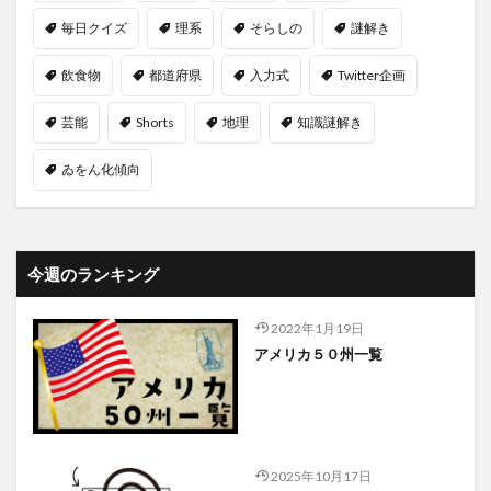
毎日クイズ
理系
そらしの
謎解き
飲食物
都道府県
入力式
Twitter企画
芸能
Shorts
地理
知識謎解き
ゐをん化傾向
今週のランキング
2022年1月19日
アメリカ５０州一覧
2025年10月17日