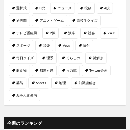
選択式
3択
ニュース
投稿
4択
過去問
アニメ・ゲーム
高校生クイズ
テレビ番組風
2択
漢字
社会
24-D
スポーツ
音楽
Vega
日付
毎日クイズ
理系
そらしの
謎解き
飲食物
都道府県
入力式
Twitter企画
芸能
Shorts
地理
知識謎解き
ゐをん化傾向
今週のランキング