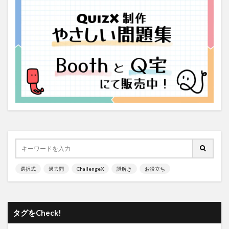
選択式
過去問
ChallengeX
謎解き
お役立ち
タグをCheck!