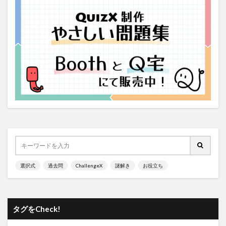
選択式
過去問
ChallengeX
謎解き
お役立ち
タグをCheck!