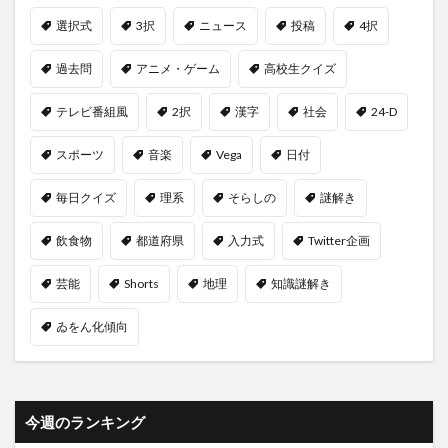
選択式
3択
ニュース
投稿
4択
過去問
アニメ・ゲーム
高校生クイズ
テレビ番組風
2択
漢字
社会
24-D
スポーツ
音楽
Vega
日付
毎日クイズ
理系
そらしの
謎解き
飲食物
都道府県
入力式
Twitter企画
芸能
Shorts
地理
知識謎解き
ゐをん化傾向
今週のランキング