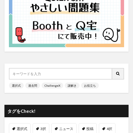
選択式
過去問
ChallengeX
謎解き
お役立ち
タグをCheck!
選択式
3択
ニュース
投稿
4択