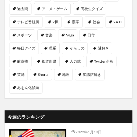
過去問
アニメ・ゲーム
高校生クイズ
テレビ番組風
2択
漢字
社会
24-D
スポーツ
音楽
Vega
日付
毎日クイズ
理系
そらしの
謎解き
飲食物
都道府県
入力式
Twitter企画
芸能
Shorts
地理
知識謎解き
ゐをん化傾向
今週のランキング
2022年1月19日