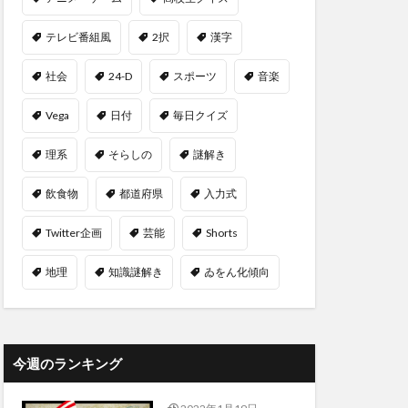
テレビ番組風
2択
漢字
社会
24-D
スポーツ
音楽
Vega
日付
毎日クイズ
理系
そらしの
謎解き
飲食物
都道府県
入力式
Twitter企画
芸能
Shorts
地理
知識謎解き
ゐをん化傾向
今週のランキング