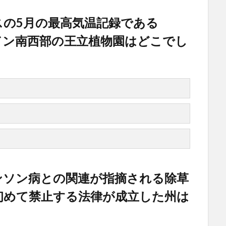
リスの5月の最高気温記録である
ンドン南西部の王立植物園はどこでし
キンソン病との関連が指摘される除草
初めて禁止する法律が成立した州は