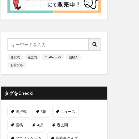
選択式
過去問
ChallengeX
謎解き
お役立ち
タグをCheck!
選択式
3択
ニュース
投稿
4択
過去問
アニメ・ゲーム
高校生クイズ