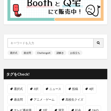
選択式
過去問
ChallengeX
謎解き
お役立ち
タグをCheck!
選択式
3択
ニュース
投稿
4択
過去問
アニメ・ゲーム
高校生クイズ
テレビ番組風
2択
漢字
社会
24-D