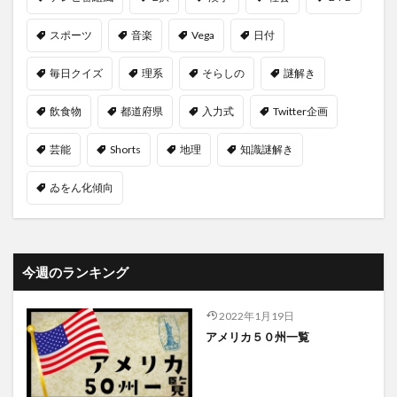
スポーツ
音楽
Vega
日付
毎日クイズ
理系
そらしの
謎解き
飲食物
都道府県
入力式
Twitter企画
芸能
Shorts
地理
知識謎解き
ゐをん化傾向
今週のランキング
2022年1月19日
アメリカ５０州一覧