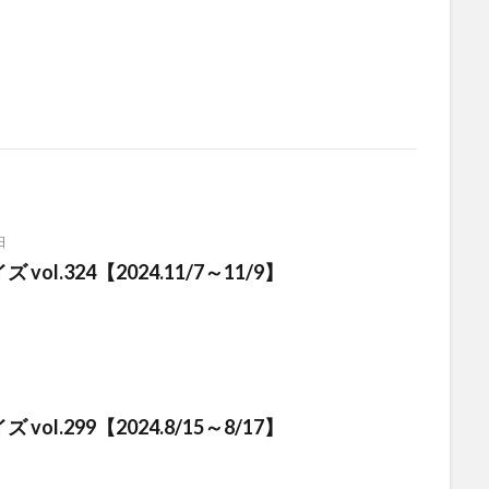
日
vol.324【2024.11/7～11/9】
vol.299【2024.8/15～8/17】