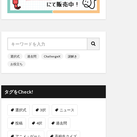
選択式
過去問
ChallengeX
謎解き
お役立ち
タグをCheck!
選択式
3択
ニュース
投稿
4択
過去問
アニメ・ゲーム
高校生クイズ