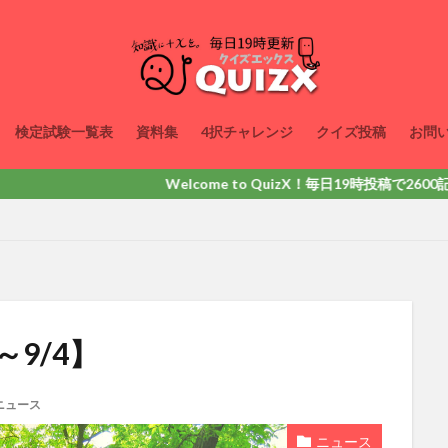
検定試験一覧表
資料集
4択チャレンジ
クイズ投稿
お問
Welcome to QuizX！毎日19時投稿で2600記事以上
～9/4】
ニュース
ニュース