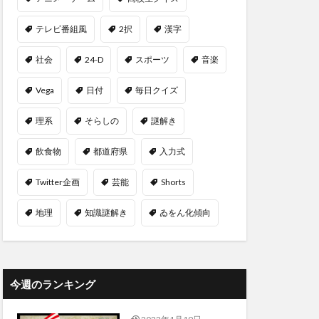
テレビ番組風
2択
漢字
社会
24-D
スポーツ
音楽
Vega
日付
毎日クイズ
理系
そらしの
謎解き
飲食物
都道府県
入力式
Twitter企画
芸能
Shorts
地理
知識謎解き
ゐをん化傾向
今週のランキング