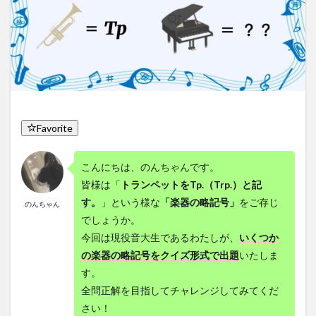
Favorite
こんにちは、のんちゃんです。
皆様は「
トランペットをTp.（Trp.）と記
す。
」という様な
「
楽器の略記号」
をご存じ
のんちゃん
でしょうか。
今回は現役音大生であるわたしが、
いくつか
の楽器の略記号をクイズ形式で出題
いたしま
す。
全問正解を目指してチャレンジしてみてくだ
さい！