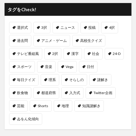
タグをCheck!
選択式
3択
ニュース
投稿
4択
過去問
アニメ・ゲーム
高校生クイズ
テレビ番組風
2択
漢字
社会
24-D
スポーツ
音楽
Vega
日付
毎日クイズ
理系
そらしの
謎解き
飲食物
都道府県
入力式
Twitter企画
芸能
Shorts
地理
知識謎解き
ゐをん化傾向