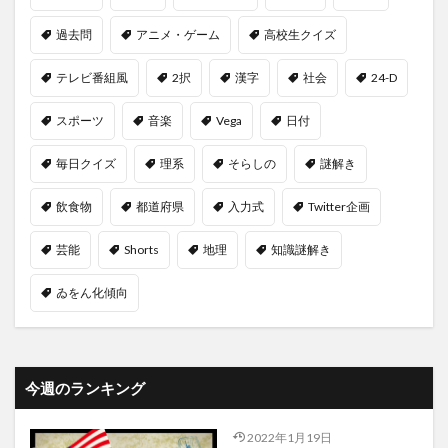
過去問
アニメ・ゲーム
高校生クイズ
テレビ番組風
2択
漢字
社会
24-D
スポーツ
音楽
Vega
日付
毎日クイズ
理系
そらしの
謎解き
飲食物
都道府県
入力式
Twitter企画
芸能
Shorts
地理
知識謎解き
ゐをん化傾向
今週のランキング
2022年1月19日