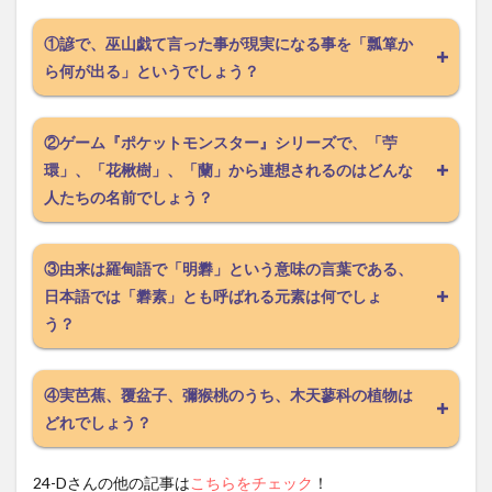
①諺で、巫山戯て言った事が現実になる事を「瓢箪か
ら何が出る」というでしょう？
②ゲーム『ポケットモンスター』シリーズで、「苧
環」、「花楸樹」、「蘭」から連想されるのはどんな
人たちの名前でしょう？
③由来は羅甸語で「明礬」という意味の言葉である、
日本語では「礬素」とも呼ばれる元素は何でしょ
う？
④実芭蕉、覆盆子、彌猴桃のうち、木天蓼科の植物は
どれでしょう？
24-Dさんの他の記事は
こちらをチェック
！