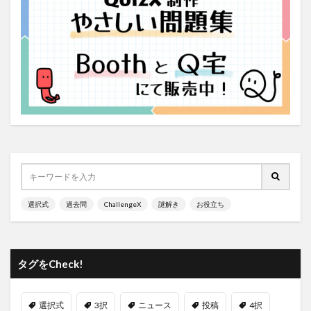
選択式
過去問
ChallengeX
謎解き
お役立ち
タグをCheck!
選択式
3択
ニュース
投稿
4択