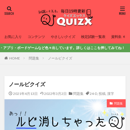
お気に入り
コンテンツ
やさしいクイズ
検定試験一覧表
資料集
リ・ボードゲームなど色々出しています。詳しくはここを押してみてね！
HOME
問題集
ノールビクイズ
ノールビクイズ
2021年4月13日
2022年3月2日
問題集
24-D
,
投稿
,
漢字
問題集