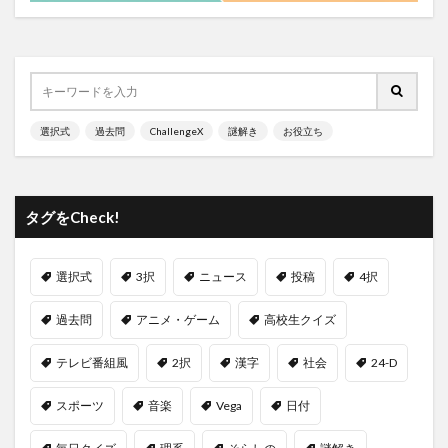
選択式
過去問
ChallengeX
謎解き
お役立ち
タグをCheck!
選択式
3択
ニュース
投稿
4択
過去問
アニメ・ゲーム
高校生クイズ
テレビ番組風
2択
漢字
社会
24-D
スポーツ
音楽
Vega
日付