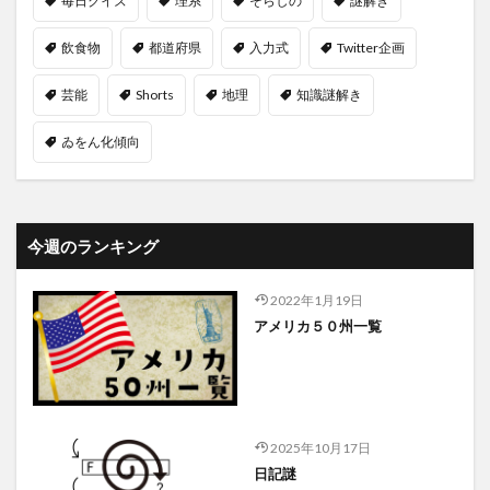
毎日クイズ
理系
そらしの
謎解き
飲食物
都道府県
入力式
Twitter企画
芸能
Shorts
地理
知識謎解き
ゐをん化傾向
今週のランキング
2022年1月19日
アメリカ５０州一覧
2025年10月17日
日記謎