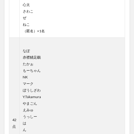
心太
さわこ
ぜ
ねこ
（匿名）×1名
なぽ
赤襟鰭足鷸
たかぉ
もーちゃん
NK
マーク
ぼうしざわ
Y.Takamura
やまごん
えみゅ
うっしー
42
は
点
ん