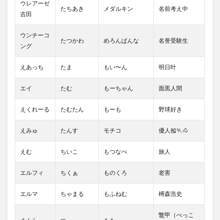
ウレアーゼ
たちあき
メダルキン
名前考え中
吉田
ウンチーコ
たつかわ
めろんぱんな
名誉受験生
ング
えあっち
たま
もい〜ん
明日叶
エイ
たむ
もーちゃん
面黒人間
えくれーる
たむたん
もーも
野球好き
えみゅ
たんす
モチコ
優人🎽🏃🐴
えむ
ちいこ
もつなべ
旅人
エルフィ
ちくぁ
ものくろ
老害
エルマ
ちゃまる
もふねむ
榑森浩史
鼈甲（べっこ