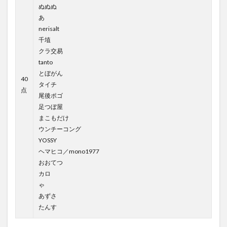
ぬぬぬ
あ
nerisalt
千埴
クラ交易
tanto
とぼがん
40
タイチ
点
尾後ポゴ
足つぼ屋
まこもだけ
ウンチーコング
YOSSY
ヘマヒコ／mono1977
おおてつ
カロ
ゃ
あずさ
たんす