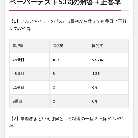
ペーパーテスト50問の解答＋正答率
【1】アルファベットの「X」は最初から数えて何番目？
正解
617/625 件
選択肢
回答数
回答率
24番目
617
98.7%
18番目
8
1.3%
12番目
0
0%
6番目
0
0%
【2】軍艦巻きといえば何という料理の一種？
正解 624/624
件