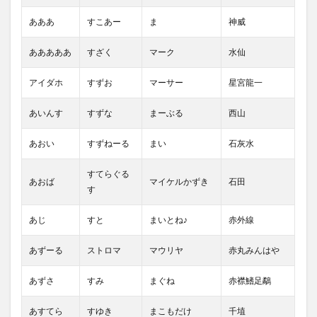
あああ
すこあー
ま
神威
あああああ
すざく
マーク
水仙
アイダホ
すずお
マーサー
星宮龍一
あいんす
すずな
まーぶる
西山
あおい
すずねーる
まい
石灰水
すてらぐる
あおば
マイケルかずき
石田
す
あじ
すと
まいとね♪
赤外線
あずーる
ストロマ
マウリヤ
赤丸みんはや
あずさ
すみ
まぐね
赤襟鰭足鷸
あすてら
すゆき
まこもだけ
千埴