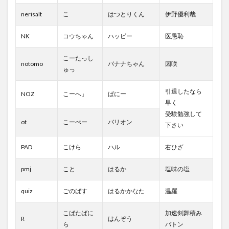
nerisalt
こ
はつとりくん
伊野優利哉
NK
コウちゃん
ハッピー
医愚恥
こーたっし
notomo
バナナちゃん
因咲
ゅっ
引退したなら
NOZ
こーへ」
ばにー
早く
受験勉強して
ot
こーぺー
バリオン
下さい
PAD
こけら
ハル
右ひざ
pmj
こと
はるか
塩味の塩
quiz
ごのばす
はるかかなた
温羅
こばたばに
加速剣舞積み
R
はんぞう
ら
バトン