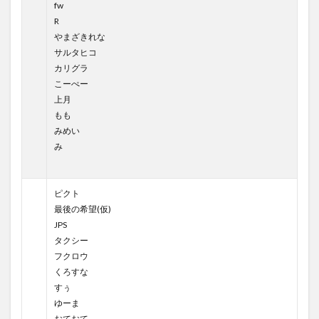
fw
R
やまざきれな
サルタヒコ
カリグラ
こーぺー
上月
もも
みめい
み
ピクト
最後の希望(仮)
JPS
タクシー
フクロウ
くろすな
すぅ
ゆーま
おておて