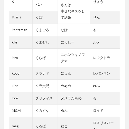
K
りょう
パパ
さんは
幸せなキスをし
Ｋｅｉ
くぼ
りん
て結婚
kentaman
くまごろ
なぽ
る
kiki
くまむし
にっしー
ルメ
ニホンツキノワ
kiro
くらげ
レウクトラ
グマ
kobo
クラナド
にょん
レバンネン
Lion
クラ交易
ぬぬぬ
れふ
look
グリフィス
ヌメラだもの
ろ
M&M
くろすな
ぬん
ロイド
ロスリスバー
mag
くろば
ねこ