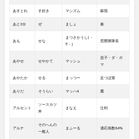
あすとれ
す好き
マシズム
蘇我
あと3分
ぜ
ましょ
奏
まつさかうし( ・
あも
せな
窓際隊隊長
∇・)
息子・ダ・ガ
あやせ
せやかて
マッシュ
マ
あやたか
せる
まっつー
足つぼ屋
ありだ
そうらい
マッハ4
鷹
ソースカツ
アルセント
まなえ
辻利
丼
そのへんの
アルナ
まふーる
適応係数84%
一般人