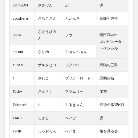
SONSON
ささけん
ぷ
源
southern
さちこさん
ふいんき
高槻和弥生
さどうひみ
剛田武with
Spica
フウ
ん
コンピュータ
ーペンシル
sprout
さりゆ
ふぉんふぉん
sunao
サルタヒコ
フクロウ
黒猫の三角
T
さわこ
ブフナーロート
黒豹の翁
Tacky
さんさく
ブラムリー
昆布
Taketori。
シ
ふるきゃん
最後の希望(仮)
TAKO
しきし
へいび
坂
TaNK
しゃおろん
べいま
桜を見る会