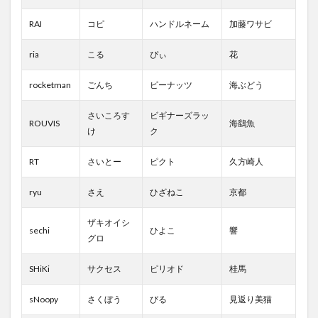
RAI
コピ
ハンドルネーム
加藤ワサビ
ria
こる
ぴぃ
花
rocketman
ごんち
ピーナッツ
海ぶどう
さいころす
ビギナーズラッ
ROUVIS
海鷂魚
け
ク
RT
さいとー
ピクト
久方崎人
ryu
さえ
ひざねこ
京都
ザキオイシ
sechi
ひよこ
響
グロ
SHiKi
サクセス
ピリオド
桂馬
sNoopy
さくぼう
びる
見返り美猫