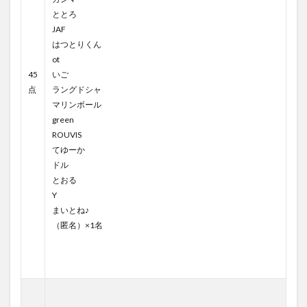
ととろ
JAF
はつとりくん
ot
45
いご
点
ラングドシャ
マリンボール
green
ROUVIS
てゆーか
ドル
とおる
Y
まいとね♪
（匿名）×1名