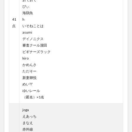
ぴぃ
海鷂魚
41
h
点
いそねことは
asumi
デイノニクス
審査クール溜田
ビギナーズラック
kiro
かめんさ
ただそー
新妻輝悦
めい♈︎
ゆいレール
（匿名）×1名
joga
えあっち
まなえ
赤外線