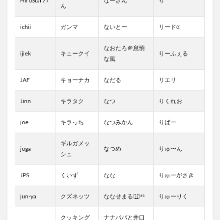
HiroStar77
なーさん
り
ん
ichii
ガンマ
ないとー
リードα
なおたろ＠怠惰
ijiek
キュークイ
りーふぇる
な風
JAF
キョーナカ
なだる
リエリ
Jinn
キラタク
なつ
りくれお
joe
キラっち
なつみかん
りばー
ギルガメッ
joga
なつめ
りゅ〜ん
シュ
JPS
くいず
なな
りゅーがさき
jun-ya
クズネッツ
ななせまる◢͟￨⁴⁶
りゅーりく
クッキング
ナナパパと井口