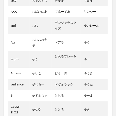
aiko
おでんすじ
テルル
ヤヨイ
AKKII
おぱびにあ
てゐーてゐ
ヤンシー
デンジャラスク
and
おむ
ゆいレール
イズ
おれおれヤ
Apr
ドアラ
ゆう
ギ
とあるプレーヤ
asumi
かく
ゆー
ー
Athena
かしこ
どぅーの
ゆうき
audience
がじろー
ドヴォラック
ゆうた
B
かずまちゃ
とおる
ゆーま
CeO2-
かなや
ととろ
ゆき
ZrO2