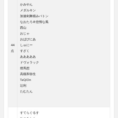
かみやん
メダルキン
加速剣舞積みバトン
なおたろ＠怠惰な風
西山
おじゃ
おぱびにあ
44
しゅにー
点
すざく
あああああ
ドヴォラック
燈馬想
高槻和弥生
TaQiOn
辻利
たむたん
すてらぐるす