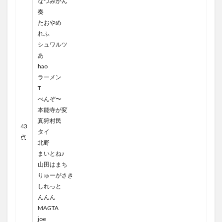
なつみかん
奏
たおやめ
れふ
シュワルツ
あ
hao
ラーメン
T
べんぞ〜
本能寺が変
真狩村民
43
タイ
点
北野
まいとね♪
山田はまち
りゅーがさき
しれっと
んんん
MAGTA
joe