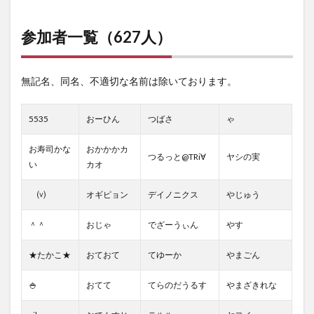
参加者一覧（627人）
無記名、同名、不適切な名前は除いております。
5535
おーひん
つばさ
ゃ
お寿司かな
おかかかカ
つるっと@TRi∀
ヤシの実
い
カオ
⒱
オギピョン
デイノニクス
やじゅう
＾＾
おじゃ
でざーうぃん
やす
★たかこ★
おておて
てゆーか
やまごん
🍚
おてて
てらのだうるす
やまざきれな