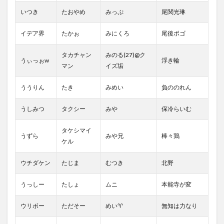
いつき
たおやめ
みっぷ
尾関光琳
イデア界
たかぉ
みにくろ
尾後ポゴ
タカチャン
みのる(27)@ク
うぃっぉw
浮き輪
マン
イズ垢
ううりん
たき
みめい
負ののれん
うしみつ
タクシー
みや
保冷らいむ
タケシマイ
うずら
みや兄
棒々鶏
ケル
ウチダケン
たじま
むつき
北野
うっしー
たしょ
ムニ
本能寺が変
ウリボー
ただそー
めい♈︎
無知は力なり