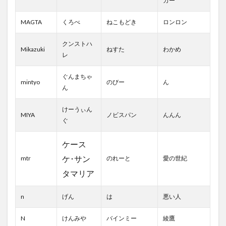
ガー
MAGTA
くろべ
ねこもどき
ロンロン
クンストハ
Mikazuki
ねすた
わかめ
レ
ぐんまちゃ
mintyo
のびー
ん
ん
けーうぃん
MIYA
ノビスパン
んんん
ぐ
ケース
ケ･サン
mtr
のれーと
愛の世紀
タマリア
n
げん
は
悪い人
N
けんみや
バインミー
綾鷹