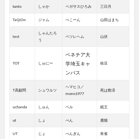
tanto
しゃか
ペガサスひろみ
三日月
TaQiOn
ジャム
べこーん
山田はまち
しゃんたろ
test
ベツレヘム
山伏
う
ベネチア大
学埼玉キャ
TOT
しゅにー
枝豆
ンパス
ヘマヒコ／
T高顧問
シュワルツ
死は救済
mono1977
uchanda
しゅん
ベル
紙王
ut
しょ
ぺん
鹿猫
UT
じょ
ぺんぎん
朱雀