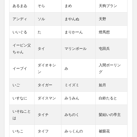
あるまゐ
そら
まめ
天狗ブラン
アンディ
ソル
まやんぬ
天野
いいぐる
た
まりかーん
燈馬想
イーピン父
タイ
マリンボール
屯田兵
ちゃん
ダイオキシ
入間ボーリン
イーブイ
み
ン
グ
いご
タイガー
ミイズミ
如月
いすなに
ダイスマン
みうみん
白鈴たると
いそねこと
タイチ
みちのく
髪結いの亭主
は
いちこ
タイフ
みっくんの
被眼花