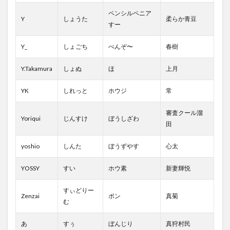
ペンシルペニア
Y
しょうた
柔らか青豆
すー
Y_
しょごち
べんぞ〜
春樹
Y.Takamura
しょぬ
ほ
上月
YK
しれっと
ホウジ
常
審査クール溜
Yoriqui
じんすけ
ぼうしざわ
田
yoshio
しんた
ぼうずやす
心太
YOSSY
すい
ホウ素
新妻輝悦
すぃどりー
Zenzai
ポン
真菊
む
あ
すぅ
ぼんじり
真狩村民