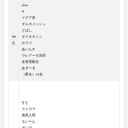
Jinn
π
イデア界
ギルガメッシュ
どばし
46
ダイオキシン
点
ホウジ
あいんす
ウレアーゼ吉田
名誉受験生
あずーる
（匿名）×2名
すと
ストロマ
面黒人間
もい〜ん
ガンマ