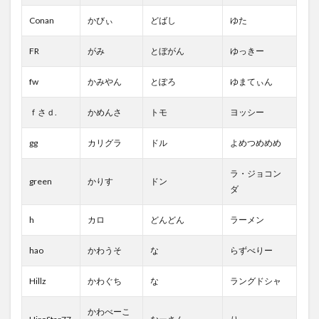
Conan
かびぃ
どばし
ゆた
FR
がみ
とぼがん
ゆっきー
fw
かみやん
とぽろ
ゆまてぃん
ｆさｄ.
かめんさ
トモ
ヨッシー
gg
カリグラ
ドル
よめつめめめ
ラ・ジョコン
green
かりす
ドン
ダ
h
カロ
どんどん
ラーメン
hao
かわうそ
な
らずべりー
Hillz
かわぐち
な
ラングドシャ
かわべーこ