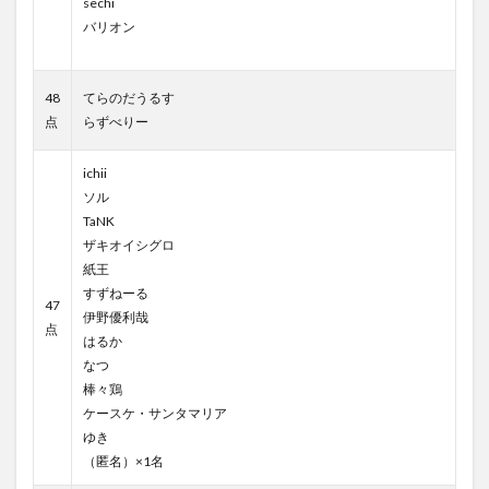
sechi
バリオン
48
てらのだうるす
点
らずべりー
ichii
ソル
TaNK
ザキオイシグロ
紙王
すずねーる
47
伊野優利哉
点
はるか
なつ
棒々鶏
ケースケ・サンタマリア
ゆき
（匿名）×1名