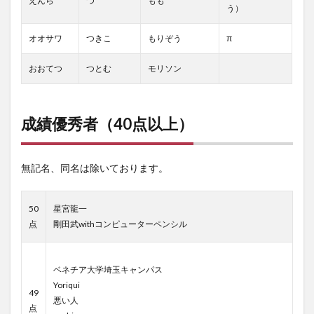
えんら
つ
もも
う）
オオサワ
つきこ
もりぞう
π
おおてつ
つとむ
モリソン
成績優秀者（40点以上）
無記名、同名は除いております。
50
星宮龍一
点
剛田武withコンピューターペンシル
ベネチア大学埼玉キャンパス
Yoriqui
49
悪い人
点