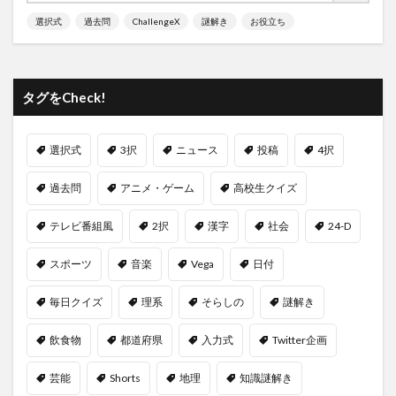
選択式
過去問
ChallengeX
謎解き
お役立ち
タグをCheck!
選択式
3択
ニュース
投稿
4択
過去問
アニメ・ゲーム
高校生クイズ
テレビ番組風
2択
漢字
社会
24-D
スポーツ
音楽
Vega
日付
毎日クイズ
理系
そらしの
謎解き
飲食物
都道府県
入力式
Twitter企画
芸能
Shorts
地理
知識謎解き