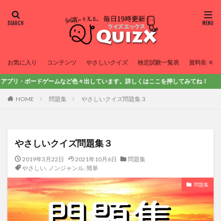
お気に入り
コンテンツ
やさしいクイズ
検定試験一覧表
資料集
ドゲームなど色々出しています。詳しくはここを押してみてね！
HOME
問題集
やさしいクイズ問題集３
やさしいクイズ問題集３
2019年3月22日
2021年10月6日
問題集
やさしい
,
ノンジャンル
,
簡単
問題集