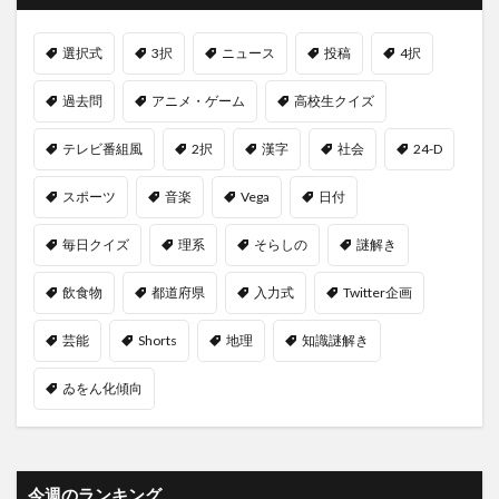
選択式
3択
ニュース
投稿
4択
過去問
アニメ・ゲーム
高校生クイズ
テレビ番組風
2択
漢字
社会
24-D
スポーツ
音楽
Vega
日付
毎日クイズ
理系
そらしの
謎解き
飲食物
都道府県
入力式
Twitter企画
芸能
Shorts
地理
知識謎解き
ゐをん化傾向
今週のランキング