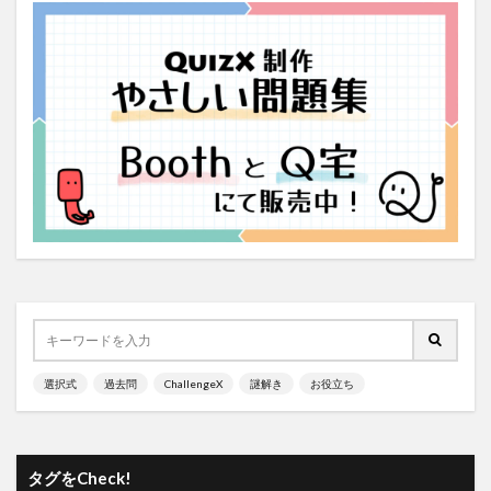
選択式
過去問
ChallengeX
謎解き
お役立ち
タグをCheck!