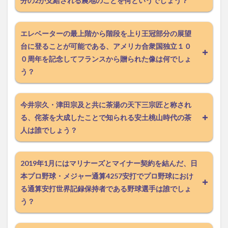
分の2が支給される農地のことを何というでしょう？
エレベーターの最上階から階段を上り王冠部分の展望
台に登ることが可能である、アメリカ合衆国独立１０
０周年を記念してフランスから贈られた像は何でしょ
う？
今井宗久・津田宗及と共に茶湯の天下三宗匠と称され
る、侘茶を大成したことで知られる安土桃山時代の茶
人は誰でしょう？
2019年1月にはマリナーズとマイナー契約を結んだ、日
本プロ野球・メジャー通算4257安打でプロ野球におけ
る通算安打世界記録保持者である野球選手は誰でしょ
う？