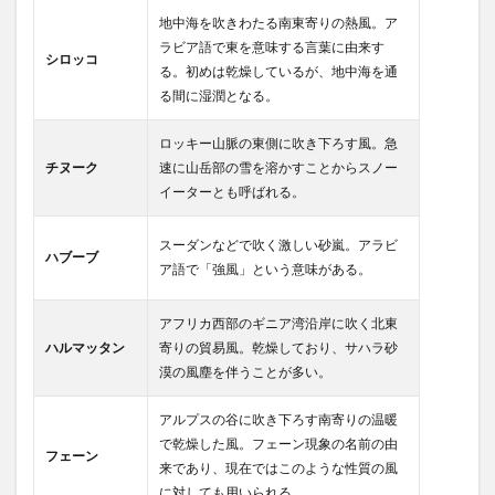
地中海を吹きわたる南東寄りの熱風。ア
ラビア語で東を意味する言葉に由来す
シロッコ
る。初めは乾燥しているが、地中海を通
る間に湿潤となる。
ロッキー山脈の東側に吹き下ろす風。急
チヌーク
速に山岳部の雪を溶かすことからスノー
イーターとも呼ばれる。
スーダンなどで吹く激しい砂嵐。アラビ
ハブーブ
ア語で「強風」という意味がある。
アフリカ西部のギニア湾沿岸に吹く北東
ハルマッタン
寄りの貿易風。乾燥しており、サハラ砂
漠の風塵を伴うことが多い。
アルプスの谷に吹き下ろす南寄りの温暖
で乾燥した風。フェーン現象の名前の由
フェーン
来であり、現在ではこのような性質の風
に対しても用いられる。