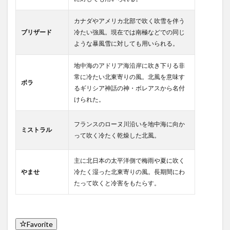
カナダやアメリカ北部で吹く吹雪を伴う
ブリザード
冷たい強風。現在では南極などでの同じ
ような暴風雪に対しても用いられる。
地中海のアドリア海沿岸に吹き下りる非
常に冷たい北東寄りの風。北風を意味す
ボラ
るギリシア神話の神・ボレアスから名付
けられた。
フランスのローヌ川沿いを地中海に向か
ミストラル
って吹く冷たく乾燥した北風。
主に北日本の太平洋側で梅雨や夏に吹く
やませ
冷たく湿った北東寄りの風。長期間にわ
たって吹くと冷害をもたらす。
Favorite