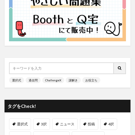
選択式
過去問
ChallengeX
謎解き
お役立ち
タグをCheck!
選択式
3択
ニュース
投稿
4択