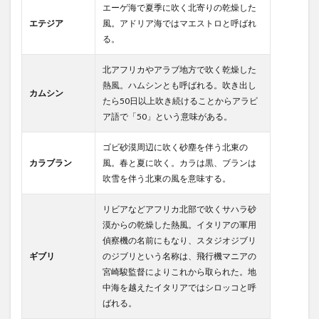
エーゲ海で夏季に吹く北寄りの乾燥した
エテジア
風。アドリア海ではマエストロと呼ばれ
る。
北アフリカやアラブ地方で吹く乾燥した
熱風。ハムシンとも呼ばれる。吹き出し
カムシン
たら50日以上吹き続けることからアラビ
ア語で「50」という意味がある。
ゴビ砂漠周辺に吹く砂塵を伴う北東の
カラブラン
風。春と夏に吹く。カラは黒、ブランは
吹雪を伴う北東の風を意味する。
リビアなどアフリカ北部で吹くサハラ砂
漠からの乾燥した熱風。イタリアの軍用
偵察機の名前にもなり、スタジオジブリ
ギブリ
のジブリという名称は、飛行機マニアの
宮崎駿監督によりこれから取られた。地
中海を越えたイタリアではシロッコと呼
ばれる。