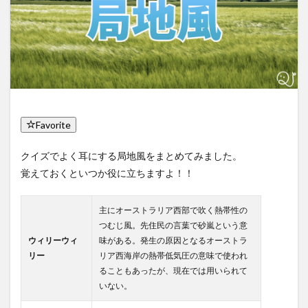
Favorite
クイズでよく耳にする局地風をまとめてみました。
覚えておくといつか役に立ちますよ！！
主にオーストラリア西部で吹く熱帯性の
つむじ風。先住民の言葉で砂嵐という意
ウィリーウィ
味がある。発生の原因となるオーストラ
リー
リア西海岸の熱帯低気圧の意味で使われ
ることもあったが、現在では用いられて
いない。