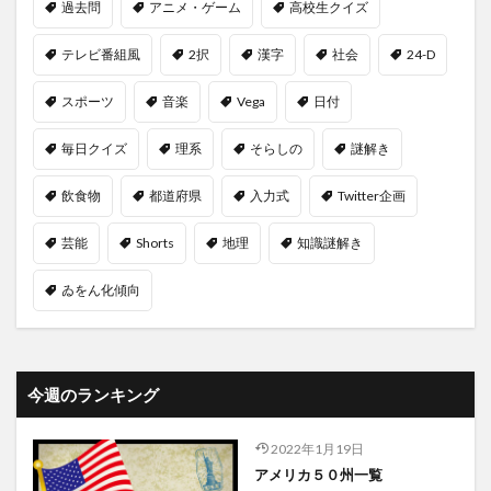
過去問
アニメ・ゲーム
高校生クイズ
テレビ番組風
2択
漢字
社会
24-D
スポーツ
音楽
Vega
日付
毎日クイズ
理系
そらしの
謎解き
飲食物
都道府県
入力式
Twitter企画
芸能
Shorts
地理
知識謎解き
ゐをん化傾向
今週のランキング
2022年1月19日
アメリカ５０州一覧