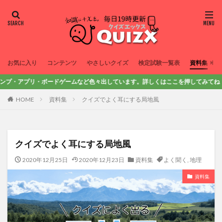
お気に入り
コンテンツ
やさしいクイズ
検定試験一覧表
資料集
プリ・ボードゲームなど色々出しています。詳しくはここを押してみてね！
HOME
資料集
クイズでよく耳にする局地風
クイズでよく耳にする局地風
2020年12月25日
2020年12月23日
資料集
よく聞く
,
地理
資料集