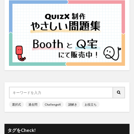
選択式
過去問
ChallengeX
謎解き
お役立ち
タグをCheck!