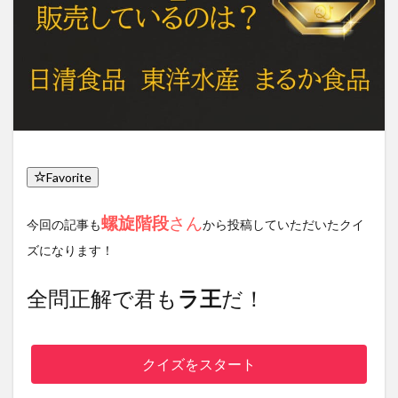
Favorite
螺旋階段
さん
今回の記事も
から投稿していただいたクイ
ズになります！
全問正解で君も
ラ王
だ！
クイズをスタート