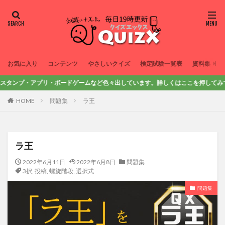
お気に入り
コンテンツ
やさしいクイズ
検定試験一覧表
資料集
ンプ・アプリ・ボードゲームなど色々出しています。詳しくはここを押してみてね！
HOME
問題集
ラ王
ラ王
2022年6月11日
2022年6月8日
問題集
3択
,
投稿
,
螺旋階段
,
選択式
問題集