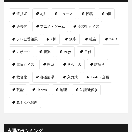
選択式
3択
ニュース
投稿
4択
過去問
アニメ・ゲーム
高校生クイズ
テレビ番組風
2択
漢字
社会
24-D
スポーツ
音楽
Vega
日付
毎日クイズ
理系
そらしの
謎解き
飲食物
都道府県
入力式
Twitter企画
芸能
Shorts
地理
知識謎解き
ゐをん化傾向
今週のランキング