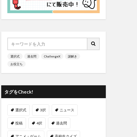
選択式
過去問
ChallengeX
謎解き
お役立ち
タグをCheck!
選択式
3択
ニュース
投稿
4択
過去問
アニメ・ゲーム
高校生クイズ