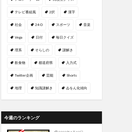
テレビ番組風
2択
漢字
社会
24-D
スポーツ
音楽
Vega
日付
毎日クイズ
理系
そらしの
謎解き
飲食物
都道府県
入力式
Twitter企画
芸能
Shorts
地理
知識謎解き
ゐをん化傾向
今週のランキング