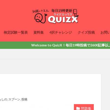
検定試験一覧表
資料集
4択チャレンジ
クイズ投稿
お問
Welcome to QuizX！毎日19時投稿で2600記事以上掲載！動
らしの
,
スプーン
,
投稿
問題集