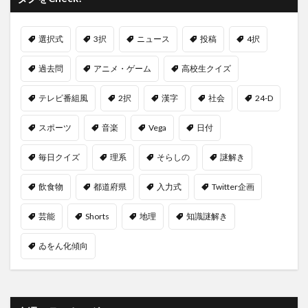
選択式
3択
ニュース
投稿
4択
過去問
アニメ・ゲーム
高校生クイズ
テレビ番組風
2択
漢字
社会
24-D
スポーツ
音楽
Vega
日付
毎日クイズ
理系
そらしの
謎解き
飲食物
都道府県
入力式
Twitter企画
芸能
Shorts
地理
知識謎解き
ゐをん化傾向