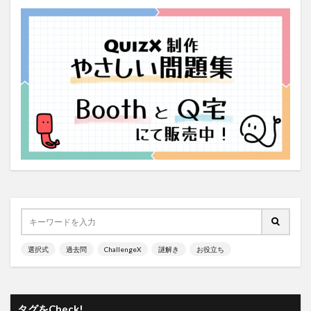
選択式
過去問
ChallengeX
謎解き
お役立ち
タグをCheck!