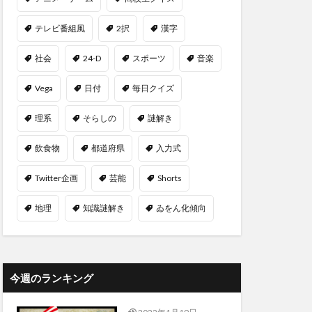
テレビ番組風
2択
漢字
社会
24-D
スポーツ
音楽
Vega
日付
毎日クイズ
理系
そらしの
謎解き
飲食物
都道府県
入力式
Twitter企画
芸能
Shorts
地理
知識謎解き
ゐをん化傾向
今週のランキング