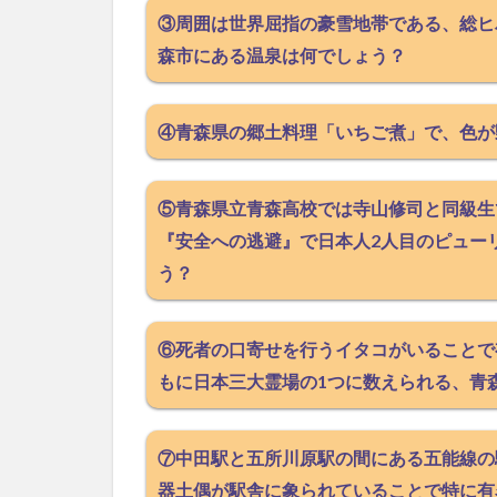
③周囲は世界屈指の豪雪地帯である、総ヒ
森市にある温泉は何でしょう？
④青森県の郷土料理「いちご煮」で、色が
⑤青森県立青森高校では寺山修司と同級生
『安全への逃避』で日本人2人目のピュー
う？
⑥死者の口寄せを行うイタコがいることで
もに日本三大霊場の1つに数えられる、青
⑦中田駅と五所川原駅の間にある五能線の
器土偶が駅舎に象られていることで特に有