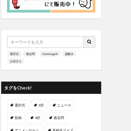
選択式
過去問
ChallengeX
謎解き
お役立ち
タグをCheck!
選択式
3択
ニュース
投稿
4択
過去問
アニメ・ゲーム
高校生クイズ