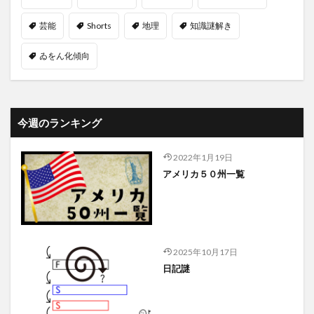
芸能
Shorts
地理
知識謎解き
ゐをん化傾向
今週のランキング
2022年1月19日
アメリカ５０州一覧
2025年10月17日
日記謎