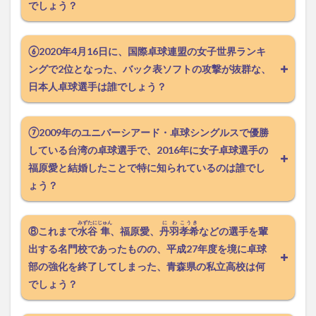
でしょう？
⑥2020年4月16日に、国際卓球連盟の女子世界ランキ
ングで2位となった、バック表ソフトの攻撃が抜群な、
日本人卓球選手は誰でしょう？
⑦2009年のユニバーシアード・卓球シングルスで優勝
している台湾の卓球選手で、2016年に女子卓球選手の
福原愛と結婚したことで特に知られているのは誰でし
ょう？
みずたに
じゅん
にわ
こうき
⑧これまで
水谷
隼
、福原愛、
丹羽
孝希
などの選手を輩
出する名門校であったものの、平成27年度を境に卓球
部の強化を終了してしまった、青森県の私立高校は何
でしょう？