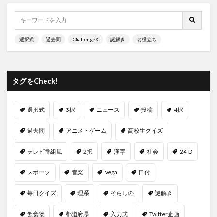
選択式
過去問
ChallengeX
謎解き
お役立ち
タグをCheck!
選択式
3択
ニュース
投稿
4択
過去問
アニメ・ゲーム
高校生クイズ
テレビ番組風
2択
漢字
社会
24-D
スポーツ
音楽
Vega
日付
毎日クイズ
理系
そらしの
謎解き
飲食物
都道府県
入力式
Twitter企画