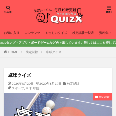
お気に入り
コンテンツ
やさしいクイズ
検定試験一覧表
資料集
プ・アプリ・ボードゲームなど色々出しています。詳しくはここを押してみてね！
HOME
検定試験
卓球クイズ
卓球クイズ
2020年8月20日
2020年8月19日
検定試験
スポーツ
,
卓球
,
球技
検定試験