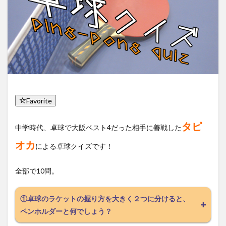
Favorite
タピ
中学時代、卓球で大阪ベスト4だった相手に善戦した
オカ
による卓球クイズです！
全部で10問。
①卓球のラケットの握り方を大きく２つに分けると、
ペンホルダーと何でしょう？