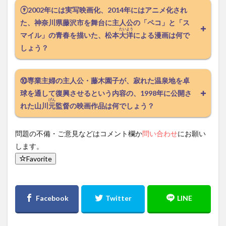
⑨2002年には実写映画化、2014年にはアニメ化され
た、神奈川県藤沢市を舞台に主人公の「ペコ」と「ス
たいよう
マイル」の青春を描いた、松本
大洋
による漫画は何で
しょう？
⑩専業主婦の主人公・藤木園子が、寂れた温泉地を卓
球を通して復興させるという内容の、1998年に公開さ
げん
れた山川
元
監督の映画作品は何でしょう？
問題の不備・ご意見などはコメント欄か
問い合わせ
にお願い
します。
Favorite